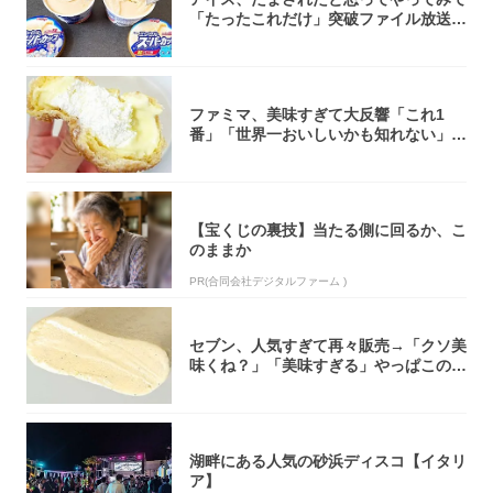
「たったこれだけ」突破ファイル放送で
大注目！...
ファミマ、美味すぎて大反響「これ1
番」「世界一おいしいかも知れない」
「飲めそう」
【宝くじの裏技】当たる側に回るか、こ
のままか
PR(合同会社デジタルファーム )
セブン、人気すぎて再々販売→「クソ美
味くね？」「美味すぎる」やっぱこのク
オリティ...
湖畔にある人気の砂浜ディスコ【イタリ
ア】