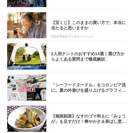
【宝くじ】このままの買い方で、本当に
当たると思いますか
PR(合同会社デジタルファーム )
2人用テントのおすすめ14選｜選び方か
らよくある質問まで徹底解説
「シーフードヌードル」をコロンビア流
に。夏の外遊びを盛り上げるグラフィッ
クTが登...
【無限副菜】なすのゴマ和えに「みょう
が」を足すだけ！爽やかさ＆香ばし度1
00倍に...