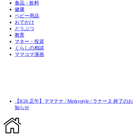
食品・飲料
健康
ベビー用品
おでかけ
どうぶつ
教育
マネー・投資
くらしの相談
ママコマ漫画
【8/26 正午】ママテナ / Merkystyle / ラナーヌ 終了のお
知らせ