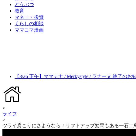
どうぶつ
教育
マネー・投資
くらしの相談
ママコマ漫画
【8/26 正午】ママテナ / Merkystyle / ラナーヌ 終了の
>
ライフ
>
ツライ肩こりにさようなら！リフトアップ効果もある一石二