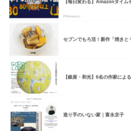
【毎日変わる】Amazonタイ
PR(Amazon)
セブンでもろ活！新作「焼きとう
【銀座・和光】6名の作家による原
造り手のいない家｜富永京子