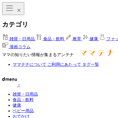
カテゴリ
雑貨・日用品
食品・飲料
教育
健康
ファ
漫画コラム
ママの知りたい情報が集まるアンテナ
ママテナについて
ご利用にあたって
タグ一覧
>
雑貨・日用品
食品・飲料
健康
ベビー用品
おでかけ