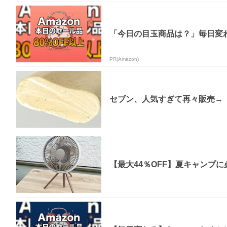
「今日の目玉商品は？」毎日変わ
PR(Amazon)
セブン、人気すぎて再々販売→「
【最大44％OFF】夏キャンプに