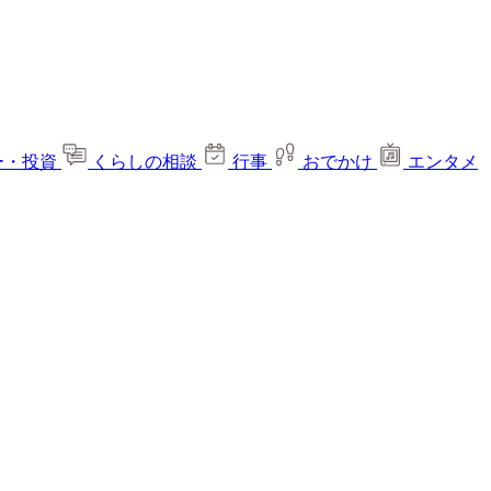
ー・投資
くらしの相談
行事
おでかけ
エンタメ