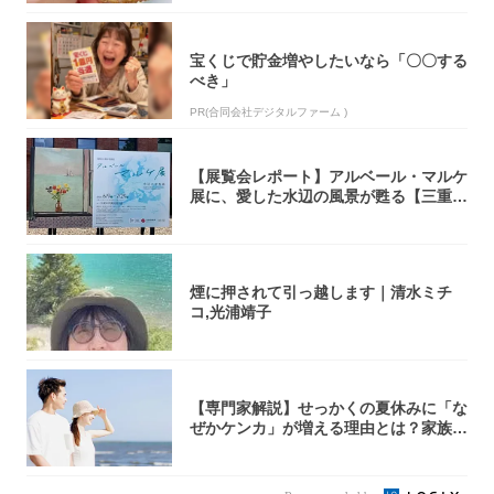
宝くじで貯金増やしたいなら「〇〇する
べき」
PR(合同会社デジタルファーム )
【展覧会レポート】アルベール・マルケ
展に、愛した水辺の風景が甦る【三重県
立美術館...
煙に押されて引っ越します｜清水ミチ
コ,光浦靖子
【専門家解説】せっかくの夏休みに「な
ぜかケンカ」が増える理由とは？家族・
パートナ...