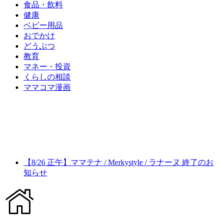
食品・飲料
健康
ベビー用品
おでかけ
どうぶつ
教育
マネー・投資
くらしの相談
ママコマ漫画
【8/26 正午】ママテナ / Merkystyle / ラナーヌ 終了のお
知らせ