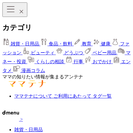
カテゴリ
雑貨・日用品
食品・飲料
教育
健康
ファ
ッション
ビューティ
どうぶつ
ベビー用品
マ
ネー・投資
くらしの相談
行事
おでかけ
エン
タメ
漫画コラム
ママの知りたい情報が集まるアンテナ
ママテナについて
ご利用にあたって
タグ一覧
>
雑貨・日用品