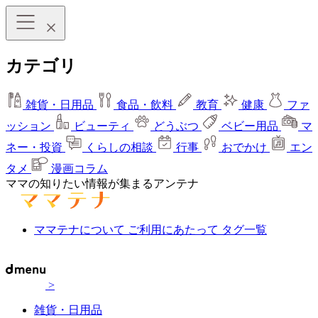
カテゴリ
雑貨・日用品
食品・飲料
教育
健康
ファ
ッション
ビューティ
どうぶつ
ベビー用品
マ
ネー・投資
くらしの相談
行事
おでかけ
エン
タメ
漫画コラム
ママの知りたい情報が集まるアンテナ
ママテナについて
ご利用にあたって
タグ一覧
>
雑貨・日用品