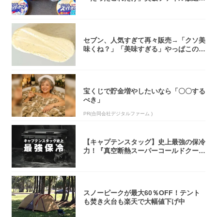
大注目！...
セブン、人気すぎて再々販売→「クソ美
味くね？」「美味すぎる」やっぱこのク
オリティ...
宝くじで貯金増やしたいなら「〇〇する
べき」
PR(合同会社デジタルファーム )
【キャプテンスタッグ】史上最強の保冷
力！『真空断熱スーパーコールドクーラ
ーボック...
スノーピークが最大60％OFF！テント
も焚き火台も楽天で大幅値下げ中