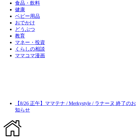
食品・飲料
健康
ベビー用品
おでかけ
どうぶつ
教育
マネー・投資
くらしの相談
ママコマ漫画
【8/26 正午】ママテナ / Merkystyle / ラナーヌ 終了のお
知らせ