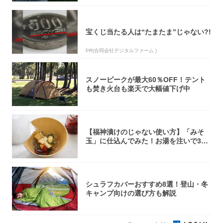
宝くじ当たる人は“たまたま”じゃない?!
PR(合同会社デジタルファーム )
スノーピークが最大60％OFF！テント
も焚き火台も楽天で大幅値下げ中
【福神漬けのじゃない使い方】「みそ
玉」に仕込んでみた！お湯を注いで30
秒で…朝の...
シュラフカバーおすすめ8選！登山・冬
キャンプ向けの選び方も解説