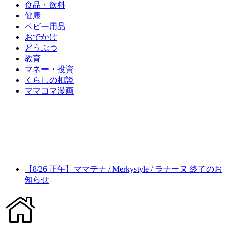
食品・飲料
健康
ベビー用品
おでかけ
どうぶつ
教育
マネー・投資
くらしの相談
ママコマ漫画
【8/26 正午】ママテナ / Merkystyle / ラナーヌ 終了のお
知らせ