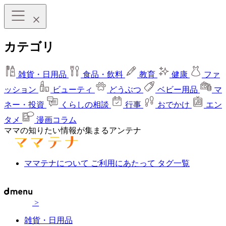
カテゴリ
雑貨・日用品
食品・飲料
教育
健康
ファ
ッション
ビューティ
どうぶつ
ベビー用品
マ
ネー・投資
くらしの相談
行事
おでかけ
エン
タメ
漫画コラム
ママの知りたい情報が集まるアンテナ
ママテナについて
ご利用にあたって
タグ一覧
>
雑貨・日用品