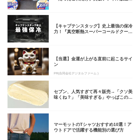
大注目！...
【キャプテンスタッグ】史上最強の保冷
力！『真空断熱スーパーコールドクーラ
ーボック...
【当選】金運が上がる直前に起こるサイ
ン
PR(合同会社デジタルファーム )
セブン、人気すぎて再々販売→「クソ美
味くね？」「美味すぎる」やっぱこのク
オリティ...
マーモットのTシャツおすすめ10選！ア
ウトドアで活躍する機能別の選び方