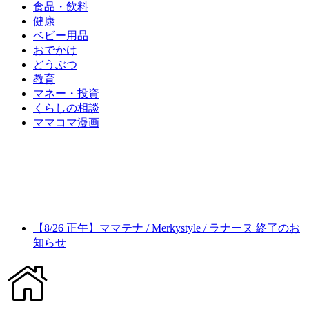
食品・飲料
健康
ベビー用品
おでかけ
どうぶつ
教育
マネー・投資
くらしの相談
ママコマ漫画
【8/26 正午】ママテナ / Merkystyle / ラナーヌ 終了のお
知らせ