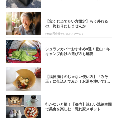
u...
【宝くじ当てたい方限定】もう外れる
の、終わりにしませんか
PR(合同会社デジタルファーム )
シュラフカバーおすすめ8選！登山・冬
キャンプ向けの選び方も解説
【福神漬けのじゃない使い方】「みそ
玉」に仕込んでみた！お湯を注いで30
秒で…朝の...
行かないと損！【都内】涼しい洗練空間
で美食を楽しむ！隠れ家スポット