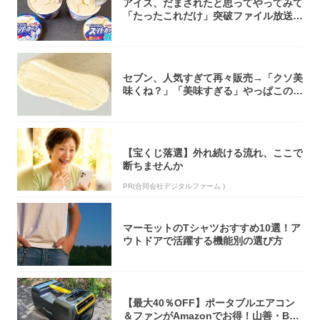
アイス、だまされたと思ってやってみて
「たったこれだけ」突破ファイル放送で
大注目！...
セブン、人気すぎて再々販売→「クソ美
味くね？」「美味すぎる」やっぱこのク
オリティ...
【宝くじ落選】外れ続ける流れ、ここで
断ちませんか
PR(合同会社デジタルファーム )
マーモットのTシャツおすすめ10選！ア
ウトドアで活躍する機能別の選び方
【最大40％OFF】ポータブルエアコン
＆ファンがAmazonでお得！山善・Bo