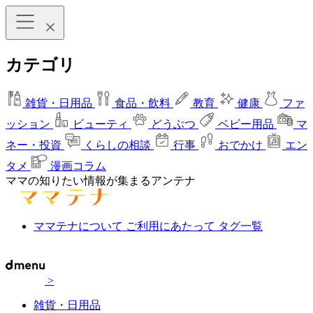
カテゴリ
雑貨・日用品
食品・飲料
教育
健康
ファ
ッション
ビューティ
どうぶつ
ベビー用品
マ
ネー・投資
くらしの相談
行事
おでかけ
エン
タメ
漫画コラム
ママの知りたい情報が集まるアンテナ
ママテナについて
ご利用にあたって
タグ一覧
>
雑貨・日用品