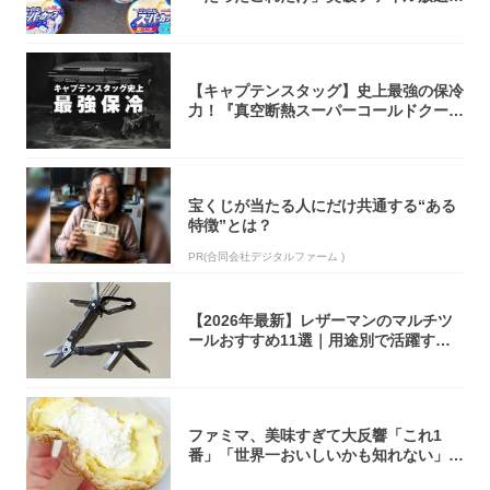
大注目！...
【キャプテンスタッグ】史上最強の保冷
力！『真空断熱スーパーコールドクーラ
ーボック...
宝くじが当たる人にだけ共通する“ある
特徴”とは？
PR(合同会社デジタルファーム )
【2026年最新】レザーマンのマルチツ
ールおすすめ11選｜用途別で活躍する
モデル...
ファミマ、美味すぎて大反響「これ1
番」「世界一おいしいかも知れない」
「飲めそう」