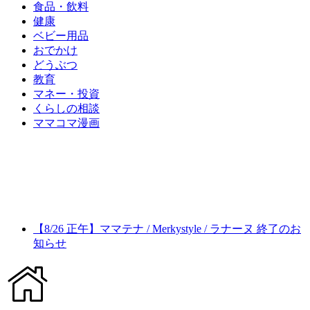
食品・飲料
健康
ベビー用品
おでかけ
どうぶつ
教育
マネー・投資
くらしの相談
ママコマ漫画
【8/26 正午】ママテナ / Merkystyle / ラナーヌ 終了のお
知らせ