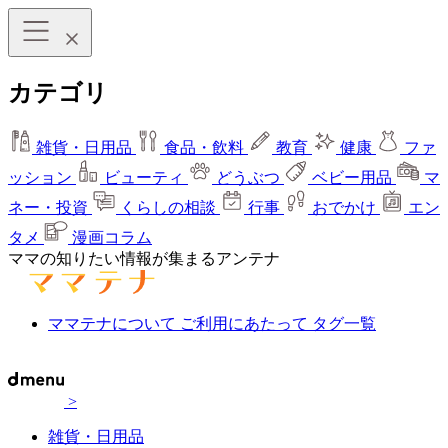
カテゴリ
雑貨・日用品
食品・飲料
教育
健康
ファ
ッション
ビューティ
どうぶつ
ベビー用品
マ
ネー・投資
くらしの相談
行事
おでかけ
エン
タメ
漫画コラム
ママの知りたい情報が集まるアンテナ
ママテナについて
ご利用にあたって
タグ一覧
>
雑貨・日用品