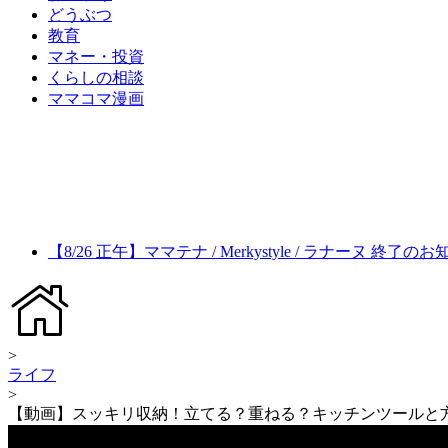
どうぶつ
教育
マネー・投資
くらしの相談
ママコマ漫画
【8/26 正午】ママテナ / Merkystyle / ラナーヌ 終了の
>
ライフ
>
【動画】スッキリ収納！立てる？重ねる？キッチンツールと