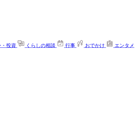
ー・投資
くらしの相談
行事
おでかけ
エンタメ