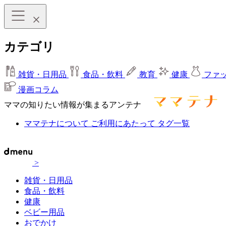
カテゴリ
雑貨・日用品
食品・飲料
教育
健康
ファ
漫画コラム
ママの知りたい情報が集まるアンテナ
ママテナについて
ご利用にあたって
タグ一覧
>
雑貨・日用品
食品・飲料
健康
ベビー用品
おでかけ