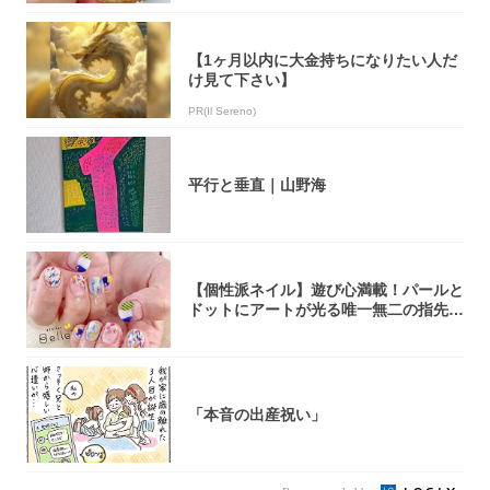
【1ヶ月以内に大金持ちになりたい人だ
け見て下さい】
PR(Il Sereno)
平行と垂直｜山野海
【個性派ネイル】遊び心満載！パールと
ドットにアートが光る唯一無二の指先が
完成！
「本音の出産祝い」