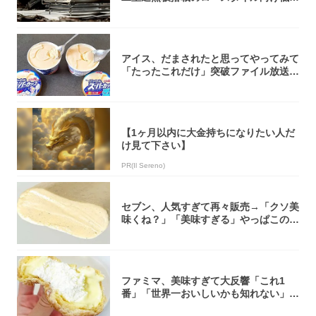
焚き火台
アイス、だまされたと思ってやってみて
「たったこれだけ」突破ファイル放送で
大注目！...
【1ヶ月以内に大金持ちになりたい人だ
け見て下さい】
PR(Il Sereno)
セブン、人気すぎて再々販売→「クソ美
味くね？」「美味すぎる」やっぱこのク
オリティ...
ファミマ、美味すぎて大反響「これ1
番」「世界一おいしいかも知れない」
「飲めそう」