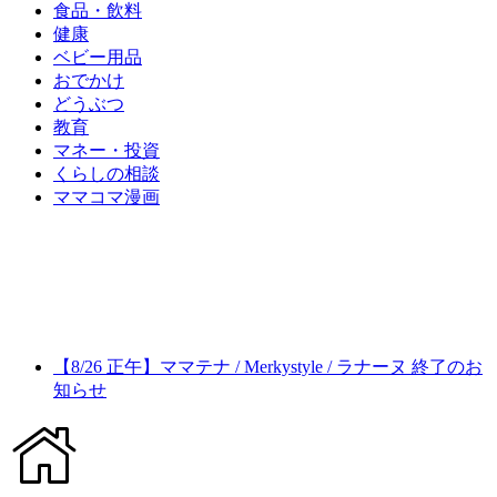
食品・飲料
健康
ベビー用品
おでかけ
どうぶつ
教育
マネー・投資
くらしの相談
ママコマ漫画
【8/26 正午】ママテナ / Merkystyle / ラナーヌ 終了のお
知らせ