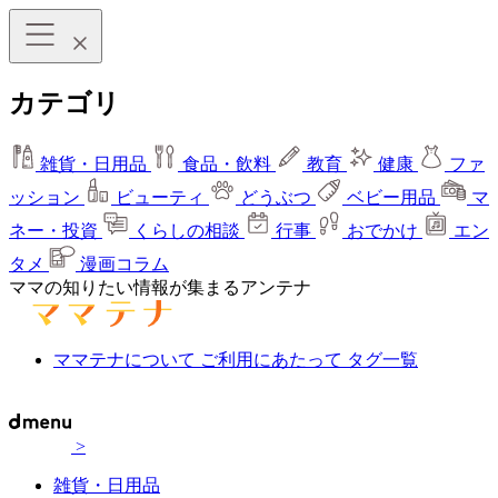
カテゴリ
雑貨・日用品
食品・飲料
教育
健康
ファ
ッション
ビューティ
どうぶつ
ベビー用品
マ
ネー・投資
くらしの相談
行事
おでかけ
エン
タメ
漫画コラム
ママの知りたい情報が集まるアンテナ
ママテナについて
ご利用にあたって
タグ一覧
>
雑貨・日用品