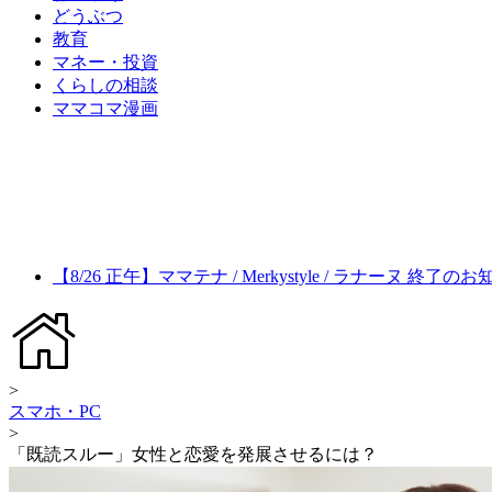
どうぶつ
教育
マネー・投資
くらしの相談
ママコマ漫画
【8/26 正午】ママテナ / Merkystyle / ラナーヌ 終了の
>
スマホ・PC
>
「既読スルー」女性と恋愛を発展させるには？