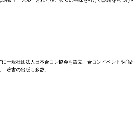
は朗報？ スルーされた後、彼女の興味を引ける話題を見つけ
ンパの日”に一般社団法人日本合コン協会を設立。合コンイベント
し、著書の出版も多数。