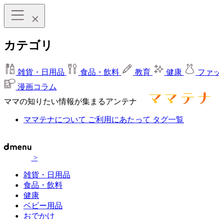
カテゴリ
雑貨・日用品
食品・飲料
教育
健康
ファ
漫画コラム
ママの知りたい情報が集まるアンテナ
ママテナについて
ご利用にあたって
タグ一覧
>
雑貨・日用品
食品・飲料
健康
ベビー用品
おでかけ