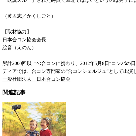
「既読スルー」された時点で敗北ではないというのは男子に
（黄孟志／かくしごと）
【取材協力】
日本合コン協会会長
絵音（えのん）
累計2000回以上の合コンに携わり、2012年5月8日“コ
ディアでは、合コン専門家の“合コンシェルジュ”として出演
一般社団法人 日本合コン協会
関連記事