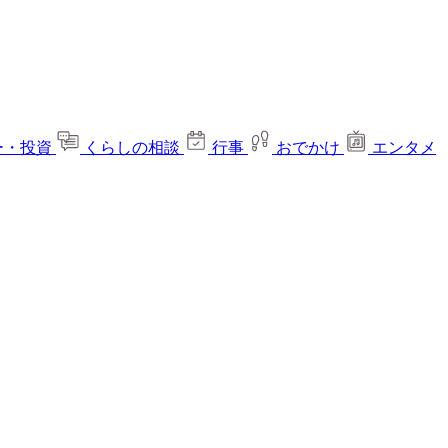
ー・投資
くらしの相談
行事
おでかけ
エンタメ