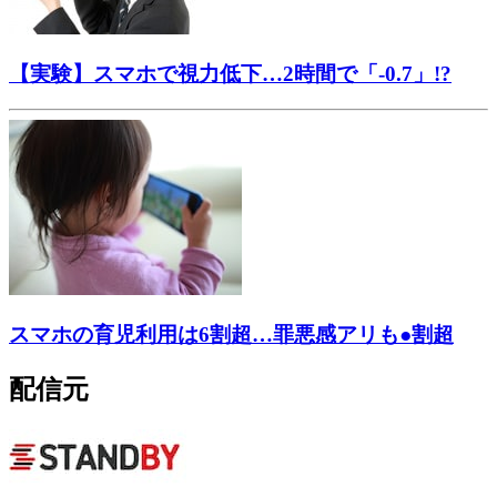
【実験】スマホで視力低下…2時間で「-0.7」!?
スマホの育児利用は6割超…罪悪感アリも●割超
配信元