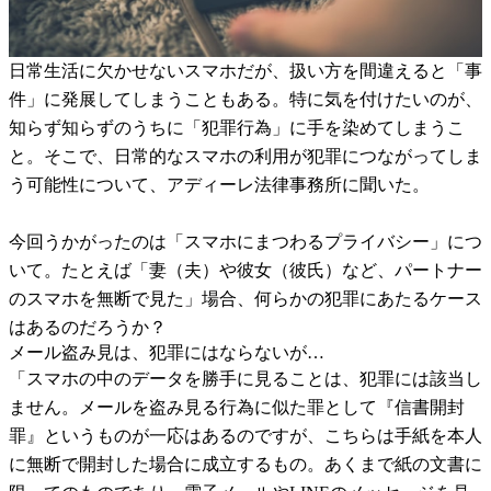
日常生活に欠かせないスマホだが、扱い方を間違えると「事
件」に発展してしまうこともある。特に気を付けたいのが、
知らず知らずのうちに「犯罪行為」に手を染めてしまうこ
と。そこで、日常的なスマホの利用が犯罪につながってしま
う可能性について、アディーレ法律事務所に聞いた。
今回うかがったのは「スマホにまつわるプライバシー」につ
いて。たとえば「妻（夫）や彼女（彼氏）など、パートナー
のスマホを無断で見た」場合、何らかの犯罪にあたるケース
はあるのだろうか？
メール盗み見は、犯罪にはならないが…
「スマホの中のデータを勝手に見ることは、犯罪には該当し
ません。メールを盗み見る行為に似た罪として『信書開封
罪』というものが一応はあるのですが、こちらは手紙を本人
に無断で開封した場合に成立するもの。あくまで紙の文書に