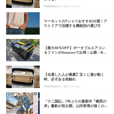
PR(合同会社デジタルファーム )
マーモットのTシャツおすすめ10選！ア
ウトドアで活躍する機能別の選び方
【最大40％OFF】ポータブルエアコン
＆ファンがAmazonでお得！山善・Bo
u...
【当選した人が暴露】宝くじ運が動く
時、必ずある前触れ
PR(合同会社デジタルファーム )
「十二国記」7年ぶりの最新作『幽冥の
岸』書影が初公開。山田章博が描くのは
謎めいた...