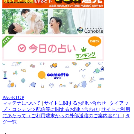
PAGETOP
ママテナについて
|
サイトに関するお問い合わせ
|
タイアッ
プ・コンテンツ配信等に関するお問い合わせ
|
サイトご利用
にあたって（ご利用端末からの外部送信のご案内含む）
|
タ
グ一覧