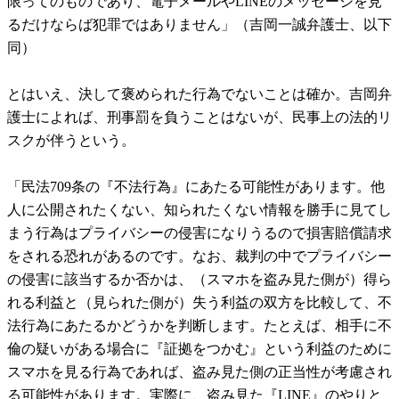
限ってのものであり、電子メールやLINEのメッセージを見
るだけならば犯罪ではありません」（吉岡一誠弁護士、以下
同）
とはいえ、決して褒められた行為でないことは確か。吉岡弁
護士によれば、刑事罰を負うことはないが、民事上の法的リ
スクが伴うという。
「民法709条の『不法行為』にあたる可能性があります。他
人に公開されたくない、知られたくない情報を勝手に見てし
まう行為はプライバシーの侵害になりうるので損害賠償請求
をされる恐れがあるのです。なお、裁判の中でプライバシー
の侵害に該当するか否かは、（スマホを盗み見た側が）得ら
れる利益と（見られた側が）失う利益の双方を比較して、不
法行為にあたるかどうかを判断します。たとえば、相手に不
倫の疑いがある場合に『証拠をつかむ』という利益のために
スマホを見る行為であれば、盗み見た側の正当性が考慮され
る可能性があります。実際に、盗み見た『LINE』のやりと