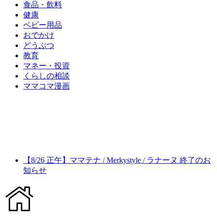
食品・飲料
健康
ベビー用品
おでかけ
どうぶつ
教育
マネー・投資
くらしの相談
ママコマ漫画
【8/26 正午】ママテナ / Merkystyle / ラナーヌ 終了のお
知らせ