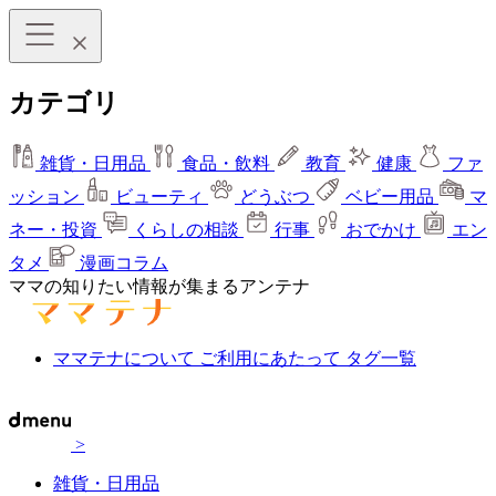
カテゴリ
雑貨・日用品
食品・飲料
教育
健康
ファ
ッション
ビューティ
どうぶつ
ベビー用品
マ
ネー・投資
くらしの相談
行事
おでかけ
エン
タメ
漫画コラム
ママの知りたい情報が集まるアンテナ
ママテナについて
ご利用にあたって
タグ一覧
>
雑貨・日用品