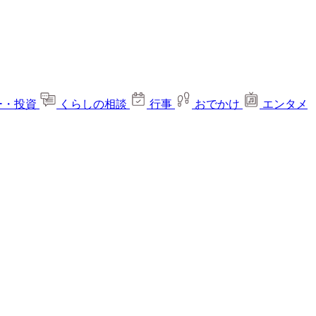
ー・投資
くらしの相談
行事
おでかけ
エンタメ