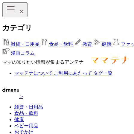
カテゴリ
雑貨・日用品
食品・飲料
教育
健康
ファ
漫画コラム
ママの知りたい情報が集まるアンテナ
ママテナについて
ご利用にあたって
タグ一覧
>
雑貨・日用品
食品・飲料
健康
ベビー用品
おでかけ