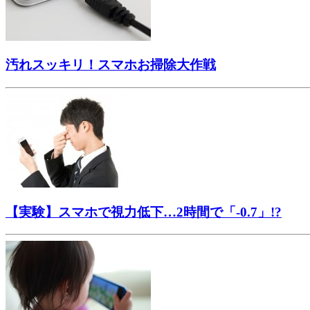
汚れスッキリ！スマホお掃除大作戦
【実験】スマホで視力低下…2時間で「-0.7」!?