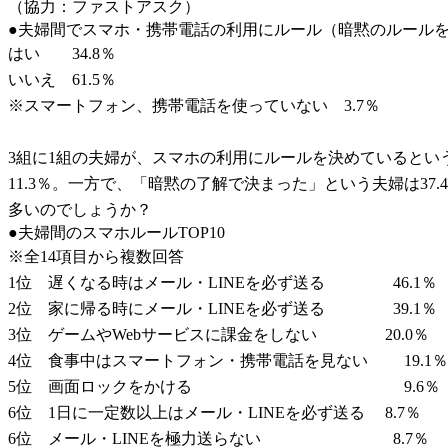
（協力：ファストアスク）
●夫婦間でスマホ・携帯電話の利用にルール（暗黙のルール
はい 34.8％
いいえ 61.5％
※スマートフォン、携帯電話を使っていない 3.7％
3組に1組の夫婦が、スマホの利用にルールを決めているとい
11.3％。一方で、「暗黙の了解で決まった」という夫婦は3
多いのでしょうか？
●夫婦間のスマホルールTOP10
※全14項目から複数回答
1位 遅くなる時はメール・LINEを必ず送る 46.1％
2位 家に帰る時にメール・LINEを必ず送る 39.1％
3位 ゲームやWebサービスに課金をしない 20.0％
4位 食事中はスマートフォン・携帯電話を見ない 19.1％
5位 画面ロックをかける 9.6％
6位 1日に一定数以上はメール・LINEを必ず送る 8.7％
6位 メール・LINEを極力送らない 8.7％