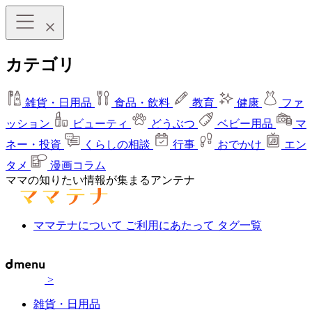
カテゴリ
雑貨・日用品
食品・飲料
教育
健康
ファ
ッション
ビューティ
どうぶつ
ベビー用品
マ
ネー・投資
くらしの相談
行事
おでかけ
エン
タメ
漫画コラム
ママの知りたい情報が集まるアンテナ
ママテナについて
ご利用にあたって
タグ一覧
>
雑貨・日用品