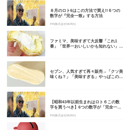
８月のロト6はこの方法で買え!!６つの
数字が『完全一致』する方法
PR(株式会社MURA)
ファミマ、美味すぎて大反響「これ1
番」「世界一おいしいかも知れない」
「飲めそう」
セブン、人気すぎて再々販売→「クソ美
味くね？」「美味すぎる」やっぱこのク
オリティ...
【昭和43年以前生まれはロト６この数
字を買うべき】6つの数字が「完全一
致」する方...
PR(株式会社MURA)