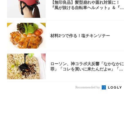
【無印良品】髪型崩れや蒸れ対策に！
『風が抜ける自転車ヘルメット』＆『2
0型自転車...
材料2つで作る！塩チキンソテー
ローソン、神コラボ大反響「なかなかに
罪」「コレを買いに来たんだよw」「３
件まわっ...
Recommended by