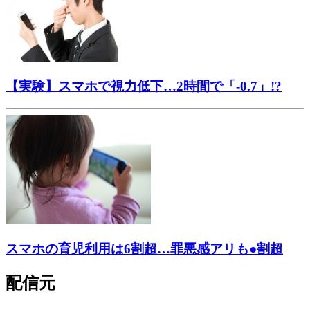
【実験】スマホで視力低下…2時間で「-0.7」!?
スマホの育児利用は6割超…罪悪感アリも●割超
配信元