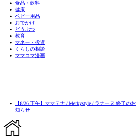
食品・飲料
健康
ベビー用品
おでかけ
どうぶつ
教育
マネー・投資
くらしの相談
ママコマ漫画
【8/26 正午】ママテナ / Merkystyle / ラナーヌ 終了のお
知らせ