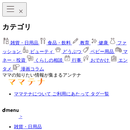
カテゴリ
雑貨・日用品
食品・飲料
教育
健康
ファ
ッション
ビューティ
どうぶつ
ベビー用品
マ
ネー・投資
くらしの相談
行事
おでかけ
エン
タメ
漫画コラム
ママの知りたい情報が集まるアンテナ
ママテナについて
ご利用にあたって
タグ一覧
>
雑貨・日用品