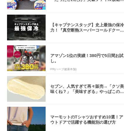
大注目！...
【キャプテンスタッグ】史上最強の保冷
力！『真空断熱スーパーコールドクーラ
ーボック...
アマゾン1位の実績！380円で5日間お試
し。
PR(ハーブ健康本舗)
セブン、人気すぎて再々販売→「クソ美
味くね？」「美味すぎる」やっぱこのク
オリティ...
マーモットのTシャツおすすめ10選！ア
ウトドアで活躍する機能別の選び方