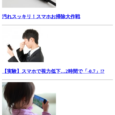
汚れスッキリ！スマホお掃除大作戦
【実験】スマホで視力低下…2時間で「-0.7」!?