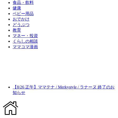
食品・飲料
健康
ベビー用品
おでかけ
どうぶつ
教育
マネー・投資
くらしの相談
ママコマ漫画
【8/26 正午】ママテナ / Merkystyle / ラナーヌ 終了のお
知らせ