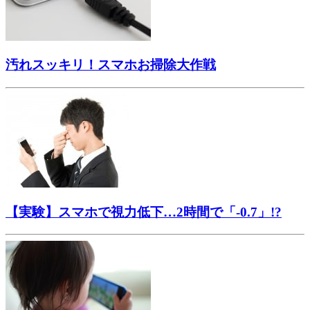
汚れスッキリ！スマホお掃除大作戦
【実験】スマホで視力低下…2時間で「-0.7」!?