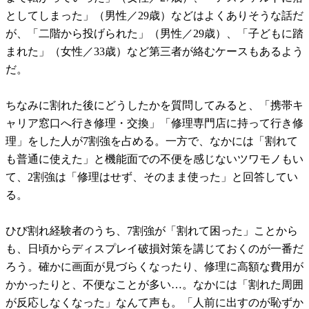
としてしまった」（男性／29歳）などはよくありそうな話だ
が、「二階から投げられた」（男性／29歳）、「子どもに踏
まれた」（女性／33歳）など第三者が絡むケースもあるよう
だ。
ちなみに割れた後にどうしたかを質問してみると、「携帯キ
ャリア窓口へ行き修理・交換」「修理専門店に持って行き修
理」をした人が7割強を占める。一方で、なかには「割れて
も普通に使えた」と機能面での不便を感じないツワモノもい
て、2割強は「修理はせず、そのまま使った」と回答してい
る。
ひび割れ経験者のうち、7割強が「割れて困った」ことから
も、日頃からディスプレイ破損対策を講じておくのが一番だ
ろう。確かに画面が見づらくなったり、修理に高額な費用が
かかったりと、不便なことが多い…。なかには「割れた周囲
が反応しなくなった」なんて声も。「人前に出すのが恥ずか