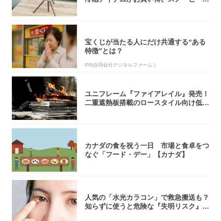
ク・ロゴ...
宝くじが当たる人にだけ共通する“ある
特徴”とは？
PR(合同会社デジタルファーム )
ユニフレーム『ファイアレイル』発売！
二重遮熱板搭載のロースタイル向け低型
焚き火台
カナダの食を祝う一日 市場と食卓をつ
なぐ「フード・デー」【カナダ】
人気の「水光カラコン」で救急搬送も？
知らずに使うと危険な『失明リスク』と
医師が教...