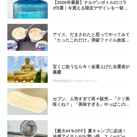
【2026年最新】ナルゲンボトルのコラ
ボ5選｜今買える限定デザインを一挙紹
介！
アイス、だまされたと思ってやってみて
「たったこれだけ」突破ファイル放送で
大注目！...
宝くじ狙うなら今！金運上げた当選者が
暴露
PR(合同会社デジタルファーム )
セブン、人気すぎて再々販売→「クソ美
味くね？」「美味すぎる」やっぱこのク
オリティ...
【最大44％OFF】夏キャンプに必須！
冷感アイテムがお買い得。スノーピー