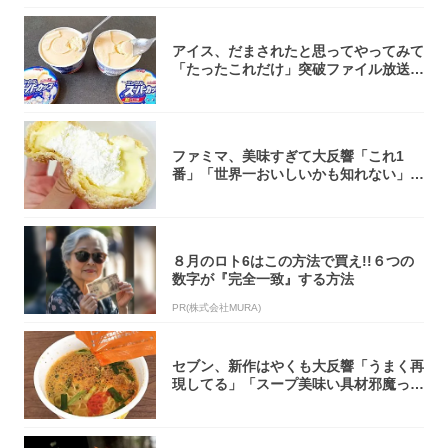
アイス、だまされたと思ってやってみて
「たったこれだけ」突破ファイル放送で
大注目！...
ファミマ、美味すぎて大反響「これ1
番」「世界一おいしいかも知れない」
「飲めそう」
８月のロト6はこの方法で買え!!６つの
数字が『完全一致』する方法
PR(株式会社MURA)
セブン、新作はやくも大反響「うまく再
現してる」「スープ美味い具材邪魔って
くらい美...