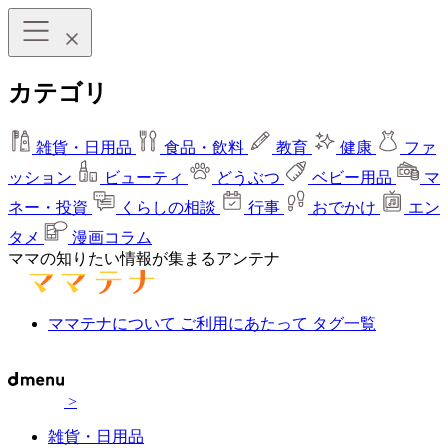
カテゴリ
雑貨・日用品
食品・飲料
教育
健康
ファ
ッション
ビューティ
どうぶつ
ベビー用品
マ
ネー・投資
くらしの相談
行事
おでかけ
エン
タメ
漫画コラム
ママの知りたい情報が集まるアンテナ
ママテナについて
ご利用にあたって
タグ一覧
>
雑貨・日用品