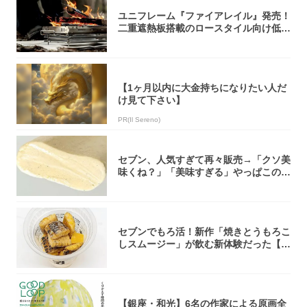
ユニフレーム『ファイアレイル』発売！
二重遮熱板搭載のロースタイル向け低型
焚き火台
【1ヶ月以内に大金持ちになりたい人だ
け見て下さい】
PR(Il Sereno)
セブン、人気すぎて再々販売→「クソ美
味くね？」「美味すぎる」やっぱこのク
オリティ...
セブンでもろ活！新作「焼きとうもろこ
しスムージー」が飲む新体験だった【東
京の一部...
【銀座・和光】6名の作家による原画全