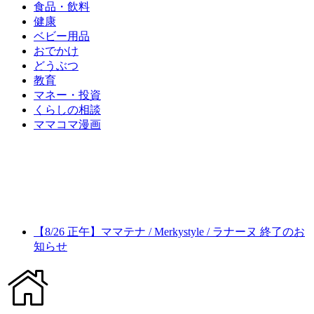
食品・飲料
健康
ベビー用品
おでかけ
どうぶつ
教育
マネー・投資
くらしの相談
ママコマ漫画
【8/26 正午】ママテナ / Merkystyle / ラナーヌ 終了のお
知らせ