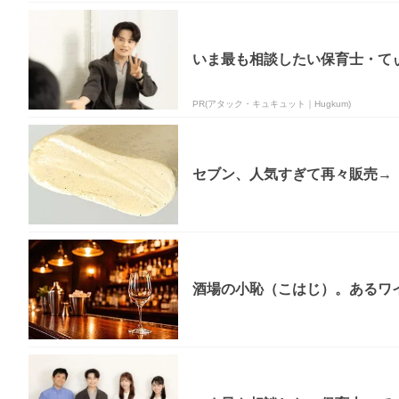
いま最も相談したい保育士・てぃ
PR(アタック・キュキュット｜Hugkum)
セブン、人気すぎて再々販売→「
酒場の小恥（こはじ）。あるワ