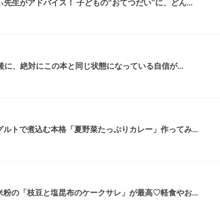
先生がアドバイス！ 子どもの“おてつだい”に、どん...
年後に、絶対にこの本と同じ状態になっている自信が...
グルトで煮込む本格「夏野菜たっぷりカレー」作ってみ...
米粉の「枝豆と塩昆布のケークサレ」が最高♡軽食やお...