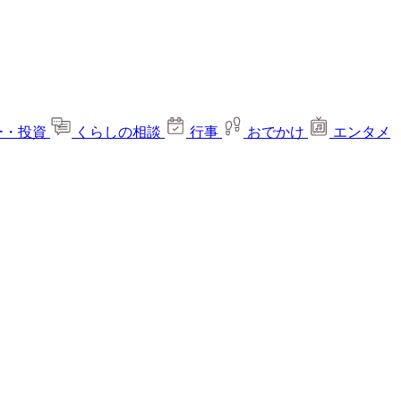
ー・投資
くらしの相談
行事
おでかけ
エンタメ