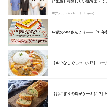
いま最も相談したい保育士・てぃ
PR(アタック・キュキュット｜Hugkum)
47歳のphaさんより――「15
【ルウなしでこのコク!?】ヨー
【おにぎりの具がケーキに!?】