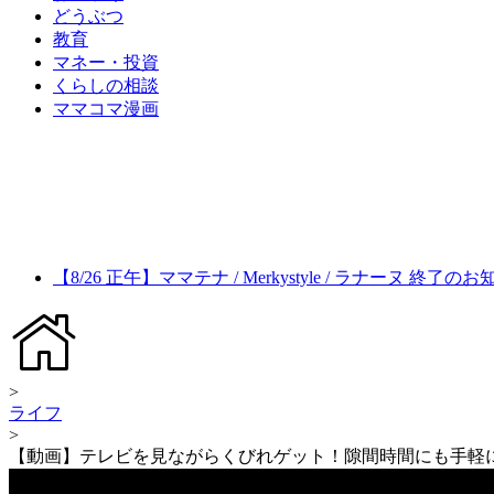
どうぶつ
教育
マネー・投資
くらしの相談
ママコマ漫画
【8/26 正午】ママテナ / Merkystyle / ラナーヌ 終了の
>
ライフ
>
【動画】テレビを見ながらくびれゲット！隙間時間にも手軽