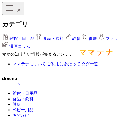
カテゴリ
雑貨・日用品
食品・飲料
教育
健康
ファ
漫画コラム
ママの知りたい情報が集まるアンテナ
ママテナについて
ご利用にあたって
タグ一覧
>
雑貨・日用品
食品・飲料
健康
ベビー用品
おでかけ