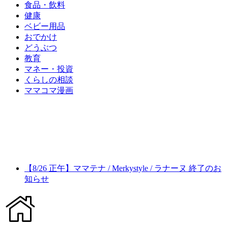
食品・飲料
健康
ベビー用品
おでかけ
どうぶつ
教育
マネー・投資
くらしの相談
ママコマ漫画
【8/26 正午】ママテナ / Merkystyle / ラナーヌ 終了のお
知らせ