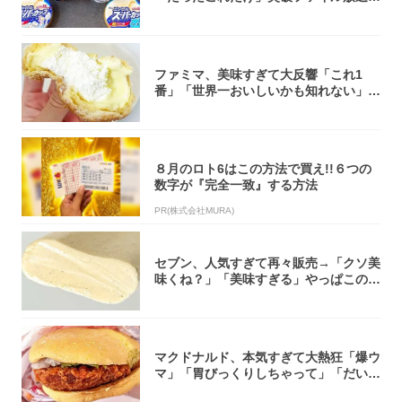
大注目！...
ファミマ、美味すぎて大反響「これ1
番」「世界一おいしいかも知れない」
「飲めそう」
８月のロト6はこの方法で買え!!６つの
数字が『完全一致』する方法
PR(株式会社MURA)
セブン、人気すぎて再々販売→「クソ美
味くね？」「美味すぎる」やっぱこのク
オリティ...
マクドナルド、本気すぎて大熱狂「爆ウ
マ」「胃びっくりしちゃって」「だいぶ
攻めてる...