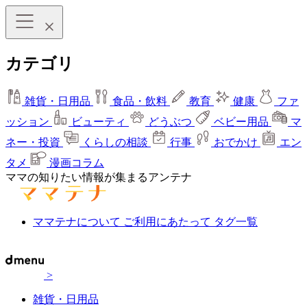
カテゴリ
雑貨・日用品
食品・飲料
教育
健康
ファ
ッション
ビューティ
どうぶつ
ベビー用品
マ
ネー・投資
くらしの相談
行事
おでかけ
エン
タメ
漫画コラム
ママの知りたい情報が集まるアンテナ
ママテナについて
ご利用にあたって
タグ一覧
>
雑貨・日用品