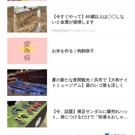
【今すぐやって】60歳以上は〇〇しな
いと金運が崩壊します
PR(合同会社デジタルファーム )
お米を作る｜狗飼恭子
夏の新たな夜間観光！呉市で【大和ナイ
トミュージアム】昼のレゴ展も涼しく
【今、話題】裸足サンダルに爆売れハッ
ト。身につけるだけで「快適＆おしゃ
れ」な夏ギ...