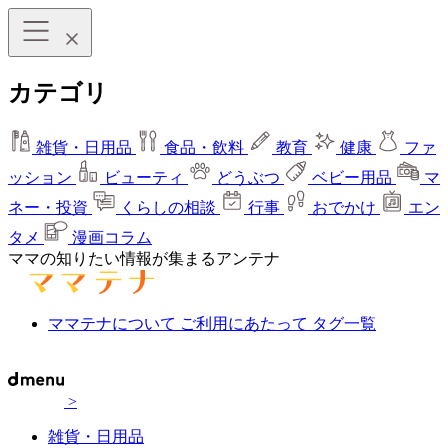
カテゴリ
雑貨・日用品
食品・飲料
教育
健康
ファ
ッション
ビューティ
どうぶつ
ベビー用品
マ
ネー・投資
くらしの相談
行事
おでかけ
エン
タメ
漫画コラム
ママの知りたい情報が集まるアンテナ
ママテナについて
ご利用にあたって
タグ一覧
>
雑貨・日用品