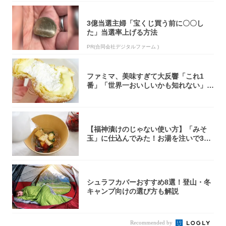
3億当選主婦「宝くじ買う前に〇〇し
た」当選率上げる方法
PR(合同会社デジタルファーム )
ファミマ、美味すぎて大反響「これ1
番」「世界一おいしいかも知れない」
「飲めそう」
【福神漬けのじゃない使い方】「みそ
玉」に仕込んでみた！お湯を注いで30
秒で…朝の...
シュラフカバーおすすめ8選！登山・冬
キャンプ向けの選び方も解説
Recommended by