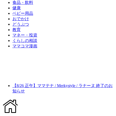
食品・飲料
健康
ベビー用品
おでかけ
どうぶつ
教育
マネー・投資
くらしの相談
ママコマ漫画
【8/26 正午】ママテナ / Merkystyle / ラナーヌ 終了のお
知らせ