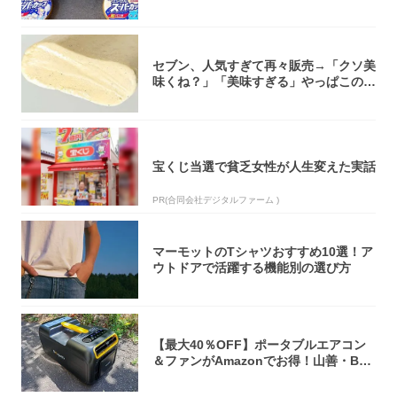
大注目！...
セブン、人気すぎて再々販売→「クソ美
味くね？」「美味すぎる」やっぱこのク
オリティ...
宝くじ当選で貧乏女性が人生変えた実話
PR(合同会社デジタルファーム )
マーモットのTシャツおすすめ10選！ア
ウトドアで活躍する機能別の選び方
【最大40％OFF】ポータブルエアコン
＆ファンがAmazonでお得！山善・Bo
u...