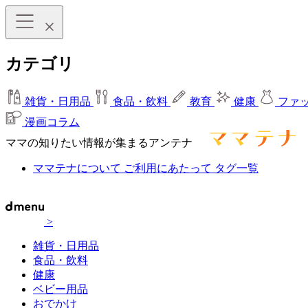
カテゴリ
雑貨・日用品
食品・飲料
教育
健康
ファ
漫画コラム
ママの知りたい情報が集まるアンテナ
ママテナについて
ご利用にあたって
タグ一覧
>
雑貨・日用品
食品・飲料
健康
ベビー用品
おでかけ