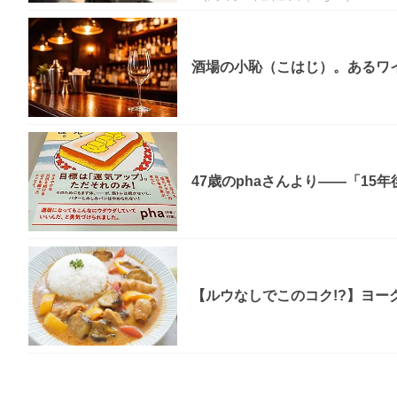
酒場の小恥（こはじ）。あるワ
47歳のphaさんより――「15
【ルウなしでこのコク!?】ヨー