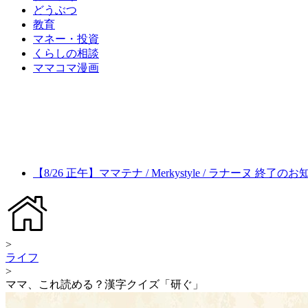
どうぶつ
教育
マネー・投資
くらしの相談
ママコマ漫画
【8/26 正午】ママテナ / Merkystyle / ラナーヌ 終了の
>
ライフ
>
ママ、これ読める？漢字クイズ「研ぐ」