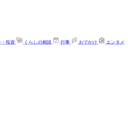
ー・投資
くらしの相談
行事
おでかけ
エンタメ