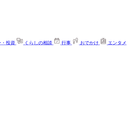
ー・投資
くらしの相談
行事
おでかけ
エンタメ