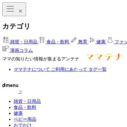
カテゴリ
雑貨・日用品
食品・飲料
教育
健康
ファ
漫画コラム
ママの知りたい情報が集まるアンテナ
ママテナについて
ご利用にあたって
タグ一覧
>
雑貨・日用品
食品・飲料
健康
ベビー用品
おでかけ