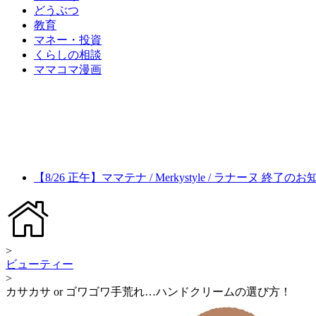
どうぶつ
教育
マネー・投資
くらしの相談
ママコマ漫画
【8/26 正午】ママテナ / Merkystyle / ラナーヌ 終了の
>
ビューティー
>
カサカサ or ゴワゴワ手荒れ…ハンドクリームの選び方！