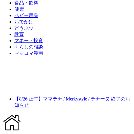
食品・飲料
健康
ベビー用品
おでかけ
どうぶつ
教育
マネー・投資
くらしの相談
ママコマ漫画
【8/26 正午】ママテナ / Merkystyle / ラナーヌ 終了のお
知らせ