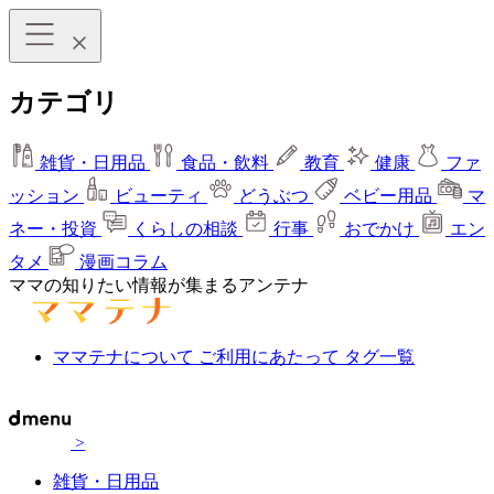
カテゴリ
雑貨・日用品
食品・飲料
教育
健康
ファ
ッション
ビューティ
どうぶつ
ベビー用品
マ
ネー・投資
くらしの相談
行事
おでかけ
エン
タメ
漫画コラム
ママの知りたい情報が集まるアンテナ
ママテナについて
ご利用にあたって
タグ一覧
>
雑貨・日用品