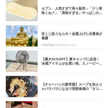
セブン、人気すぎて再々販売→「クソ美
味くね？」「美味すぎる」やっぱこのク
オリティ...
宝くじ狙うなら今！金運上げた当選者が
暴露
PR(合同会社デジタルファーム )
【最大44％OFF】夏キャンプに必須！
冷感アイテムがお買い得。スノーピー
ク・ロゴ...
【チャーハンの新常識】スープを加えり
ゃパラパラになる!?理想食感の「タコチ
ャーハ...