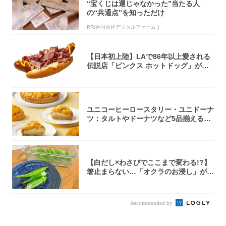
“宝くじは運じゃなかった”当たる人
の“共通点”を知っただけ
PR(合同会社デジタルファーム )
【日本初上陸】LAで86年以上愛される
伝説店「ピンクス ホットドッグ」が年
内に東...
ユニコーヒーロースタリー・ユニドーナ
ツ：タルトやドーナツなど5品揃える
「マンゴー...
【白だし×わさびでここまで変わる!?】
箸止まらない…「オクラのお浸し」がス
ゴかっ...
Recommended by