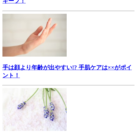
キープ！
手は顔より年齢が出やすい!? 手肌ケアは××がポイ
ント！