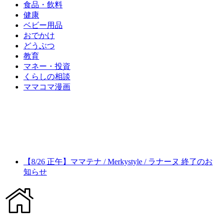
食品・飲料
健康
ベビー用品
おでかけ
どうぶつ
教育
マネー・投資
くらしの相談
ママコマ漫画
【8/26 正午】ママテナ / Merkystyle / ラナーヌ 終了のお
知らせ