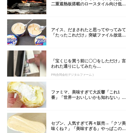
二重遮熱板搭載のロースタイル向け低型
焚き火台
アイス、だまされたと思ってやってみて
「たったこれだけ」突破ファイル放送で
大注目！...
「宝くじを買う前に〇〇をしただけ」言
われた通りにしてみたら…
PR(合同会社デジタルファーム )
ファミマ、美味すぎて大反響「これ1
番」「世界一おいしいかも知れない」
「飲めそう」
セブン、人気すぎて再々販売→「クソ美
味くね？」「美味すぎる」やっぱこのク