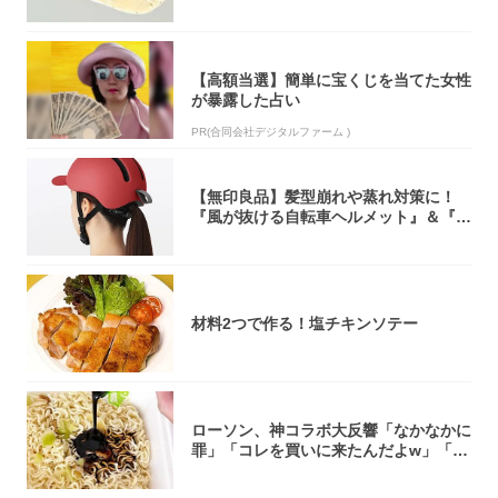
オリティ...
【高額当選】簡単に宝くじを当てた女性
が暴露した占い
PR(合同会社デジタルファーム )
【無印良品】髪型崩れや蒸れ対策に！
『風が抜ける自転車ヘルメット』＆『2
0型自転車...
材料2つで作る！塩チキンソテー
ローソン、神コラボ大反響「なかなかに
罪」「コレを買いに来たんだよw」「３
件まわっ...