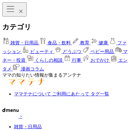
カテゴリ
雑貨・日用品
食品・飲料
教育
健康
ファ
ッション
ビューティ
どうぶつ
ベビー用品
マ
ネー・投資
くらしの相談
行事
おでかけ
エン
タメ
漫画コラム
ママの知りたい情報が集まるアンテナ
ママテナについて
ご利用にあたって
タグ一覧
>
雑貨・日用品