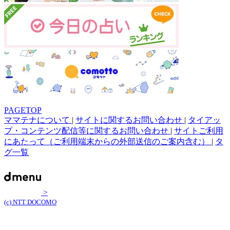
PAGETOP
ママテナについて
|
サイトに関するお問い合わせ
|
タイアッ
プ・コンテンツ配信等に関するお問い合わせ
|
サイトご利用
にあたって（ご利用端末からの外部送信のご案内含む）
|
タ
グ一覧
>
(c) NTT DOCOMO