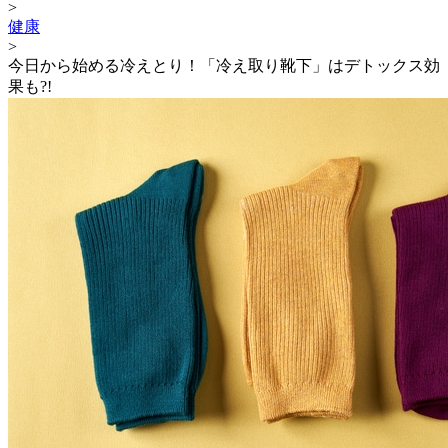
>
健康
>
今日から始める冷えとり！「冷え取り靴下」はデトックス効
果も?!