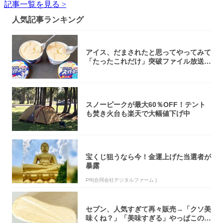
記事一覧を見る >
人気記事ランキング
アイス、だまされたと思ってやってみて
「たったこれだけ」突破ファイル放送で
大注目！...
スノーピークが最大60％OFF！テント
も焚き火台も楽天で大幅値下げ中
宝くじ狙うなら今！金運上げた当選者が
暴露
PR(合同会社デジタルファーム )
セブン、人気すぎて再々販売→「クソ美
味くね？」「美味すぎる」やっぱこのク