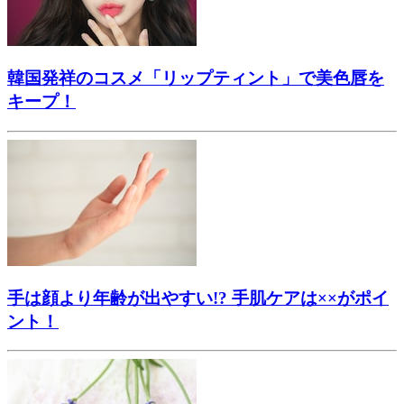
韓国発祥のコスメ「リップティント」で美色唇を
キープ！
手は顔より年齢が出やすい!? 手肌ケアは××がポイ
ント！