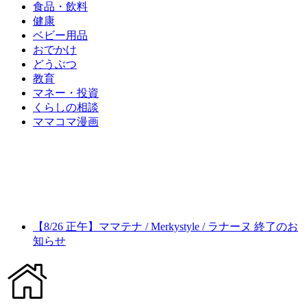
食品・飲料
健康
ベビー用品
おでかけ
どうぶつ
教育
マネー・投資
くらしの相談
ママコマ漫画
【8/26 正午】ママテナ / Merkystyle / ラナーヌ 終了のお
知らせ