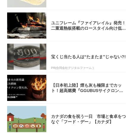
オリティ...
ユニフレーム『ファイアレイル』発売！
二重遮熱板搭載のロースタイル向け低型
焚き火台
宝くじ当たる人は“たまたま”じゃない?!
PR(合同会社デジタルファーム )
【日本初上陸】煙も灰も極限までカッ
ト！超高燃費『GGUBUSサイクロン焚
火台』が...
カナダの食を祝う一日 市場と食卓をつ
なぐ「フード・デー」【カナダ】