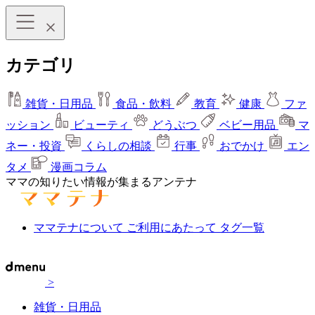
カテゴリ
雑貨・日用品
食品・飲料
教育
健康
ファ
ッション
ビューティ
どうぶつ
ベビー用品
マ
ネー・投資
くらしの相談
行事
おでかけ
エン
タメ
漫画コラム
ママの知りたい情報が集まるアンテナ
ママテナについて
ご利用にあたって
タグ一覧
>
雑貨・日用品