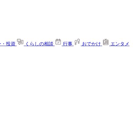
ー・投資
くらしの相談
行事
おでかけ
エンタメ