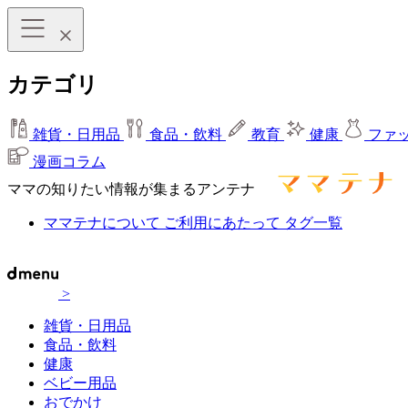
カテゴリ
雑貨・日用品
食品・飲料
教育
健康
ファ
漫画コラム
ママの知りたい情報が集まるアンテナ
ママテナについて
ご利用にあたって
タグ一覧
>
雑貨・日用品
食品・飲料
健康
ベビー用品
おでかけ