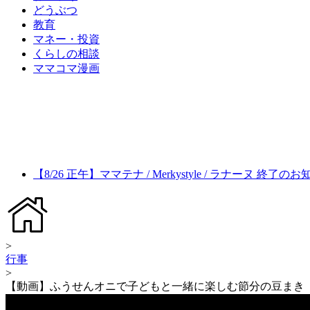
どうぶつ
教育
マネー・投資
くらしの相談
ママコマ漫画
【8/26 正午】ママテナ / Merkystyle / ラナーヌ 終了の
>
行事
>
【動画】ふうせんオニで子どもと一緒に楽しむ節分の豆まき