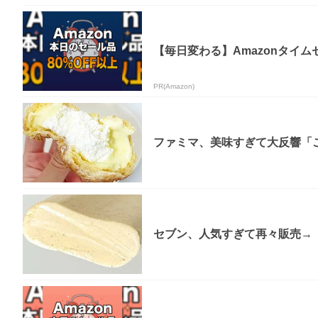
【毎日変わる】Amazonタイ
PR(Amazon)
ファミマ、美味すぎて大反響「
セブン、人気すぎて再々販売→「