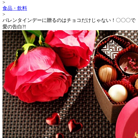
>
食品・飲料
>
バレンタインデーに贈るのはチョコだけじゃない！〇〇〇で
愛の告白?!