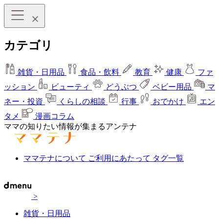
カテゴリ
雑貨・日用品
食品・飲料
教育
健康
ファ
ッション
ビューティ
どうぶつ
ベビー用品
マ
ネー・投資
くらしの相談
行事
おでかけ
エン
タメ
漫画コラム
ママの知りたい情報が集まるアンテナ
ママテナについて
ご利用にあたって
タグ一覧
>
雑貨・日用品