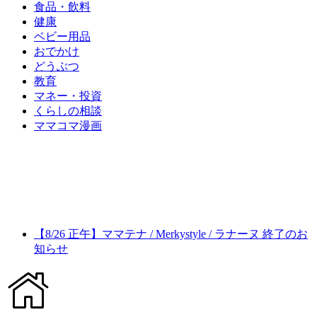
食品・飲料
健康
ベビー用品
おでかけ
どうぶつ
教育
マネー・投資
くらしの相談
ママコマ漫画
【8/26 正午】ママテナ / Merkystyle / ラナーヌ 終了のお
知らせ