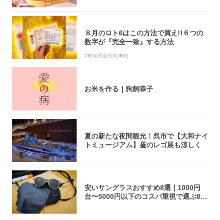
８月のロト6はこの方法で買え!!６つの
数字が『完全一致』する方法
PR(株式会社MURA)
お米を作る｜狗飼恭子
夏の新たな夜間観光！呉市で【大和ナイ
トミュージアム】昼のレゴ展も涼しく
安いサングラスおすすめ8選｜1000円
台〜5000円以下のコスパ重視で選ぶ8本
を...