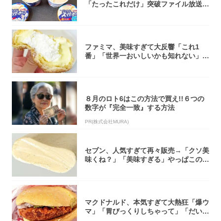
「たったこれだけ」突破ファイル放送で
大注目！...
ファミマ、美味すぎて大反響「これ1
番」「世界一おいしいかも知れない」
「飲めそう」
８月のロト6はこの方法で買え!!６つの
数字が『完全一致』する方法
PR(株式会社MURA)
セブン、人気すぎて再々販売→「クソ美
味くね？」「美味すぎる」やっぱこのク
オリティ...
マクドナルド、本気すぎて大熱狂「爆ウ
マ」「胃びっくりしちゃって」「だいぶ
攻めてる...