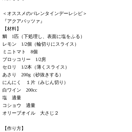
＜オススメのバレンタインデーレシピ＞
『アクアパッツァ』
【材料】
鯛 1匹（下処理し、表面に塩をふる）
レモン 1/2個（輪切りにスライス）
ミニトマト 8個
ブロッコリー 1/2房
セロリ 1/2本（薄くスライス）
あさり 200g（砂抜きする）
にんにく １片（みじん切り）
白ワイン 200cc
塩 適量
コショウ 適量
オリーブオイル 大さじ２
【作り方】