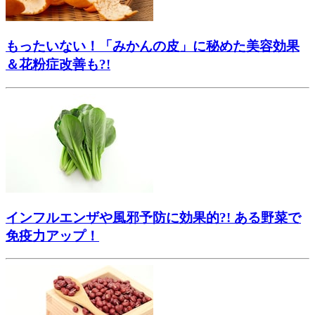
もったいない！「みかんの皮」に秘めた美容効果
＆花粉症改善も?!
インフルエンザや風邪予防に効果的?! ある野菜で
免疫力アップ！