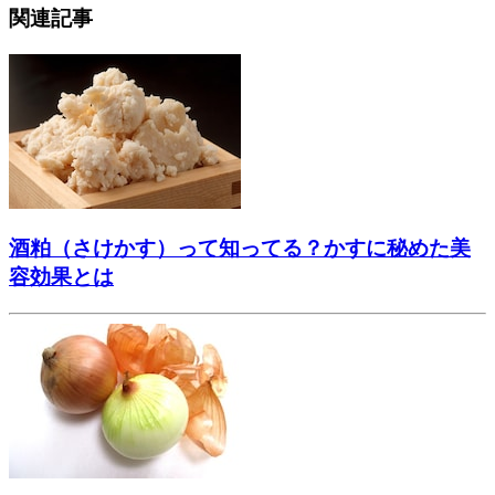
関連記事
酒粕（さけかす）って知ってる？かすに秘めた美
容効果とは