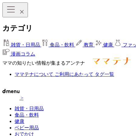
カテゴリ
雑貨・日用品
食品・飲料
教育
健康
ファ
漫画コラム
ママの知りたい情報が集まるアンテナ
ママテナについて
ご利用にあたって
タグ一覧
>
雑貨・日用品
食品・飲料
健康
ベビー用品
おでかけ