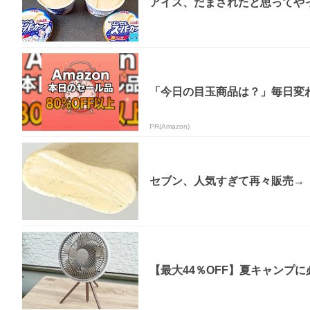
アイス、だまされたと思ってやっ
「今日の目玉商品は？」毎日変わ
PR(Amazon)
セブン、人気すぎて再々販売→「
【最大44％OFF】夏キャンプに