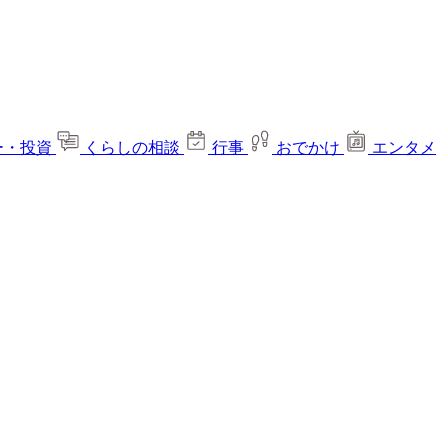
ー・投資
くらしの相談
行事
おでかけ
エンタメ