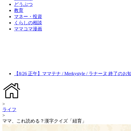
どうぶつ
教育
マネー・投資
くらしの相談
ママコマ漫画
【8/26 正午】ママテナ / Merkystyle / ラナーヌ 終了の
>
ライフ
>
ママ、これ読める？漢字クイズ「紐育」