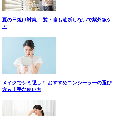
夏の日焼け対策！ 髪・瞳も油断しないで紫外線ケ
ア
メイクでシミ隠し！ おすすめコンシーラーの選び
方＆上手な使い方