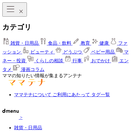
カテゴリ
雑貨・日用品
食品・飲料
教育
健康
ファ
ッション
ビューティ
どうぶつ
ベビー用品
マ
ネー・投資
くらしの相談
行事
おでかけ
エン
タメ
漫画コラム
ママの知りたい情報が集まるアンテナ
ママテナについて
ご利用にあたって
タグ一覧
>
雑貨・日用品