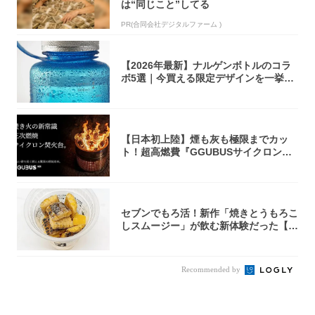
は“同じこと”してる
PR(合同会社デジタルファーム )
【2026年最新】ナルゲンボトルのコラ
ボ5選｜今買える限定デザインを一挙紹
介！
【日本初上陸】煙も灰も極限までカッ
ト！超高燃費『GGUBUSサイクロン焚
火台』が...
セブンでもろ活！新作「焼きとうもろこ
しスムージー」が飲む新体験だった【東
京の一部...
Recommended by