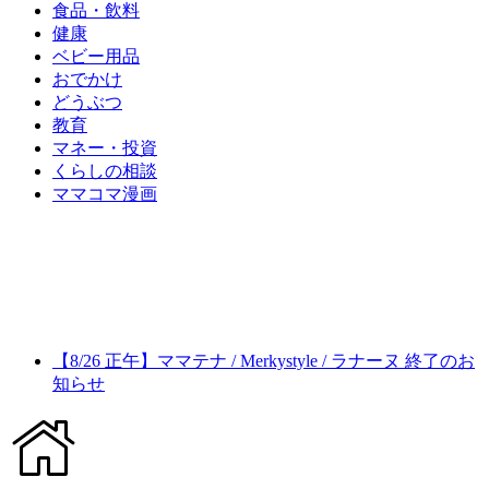
食品・飲料
健康
ベビー用品
おでかけ
どうぶつ
教育
マネー・投資
くらしの相談
ママコマ漫画
【8/26 正午】ママテナ / Merkystyle / ラナーヌ 終了のお
知らせ