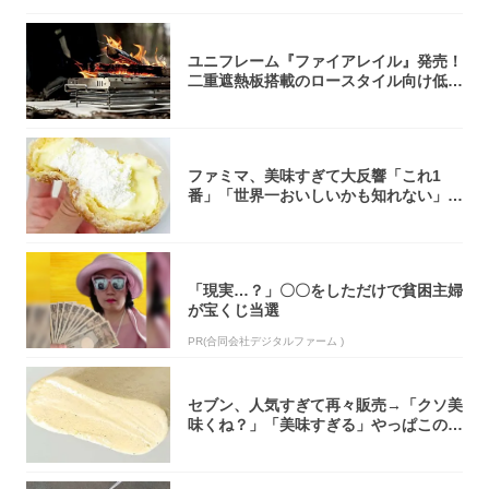
ユニフレーム『ファイアレイル』発売！
二重遮熱板搭載のロースタイル向け低型
焚き火台
ファミマ、美味すぎて大反響「これ1
番」「世界一おいしいかも知れない」
「飲めそう」
「現実…？」〇〇をしただけで貧困主婦
が宝くじ当選
PR(合同会社デジタルファーム )
セブン、人気すぎて再々販売→「クソ美
味くね？」「美味すぎる」やっぱこのク
オリティ...