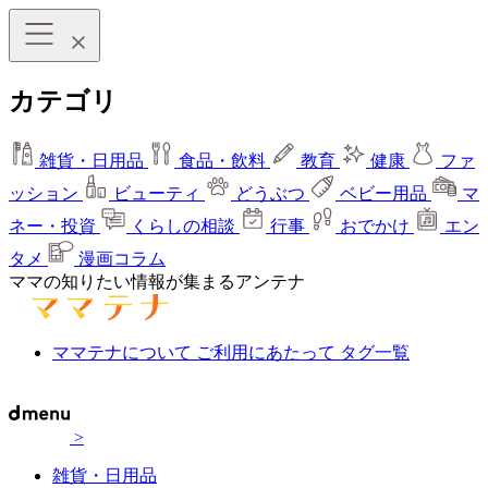
カテゴリ
雑貨・日用品
食品・飲料
教育
健康
ファ
ッション
ビューティ
どうぶつ
ベビー用品
マ
ネー・投資
くらしの相談
行事
おでかけ
エン
タメ
漫画コラム
ママの知りたい情報が集まるアンテナ
ママテナについて
ご利用にあたって
タグ一覧
>
雑貨・日用品