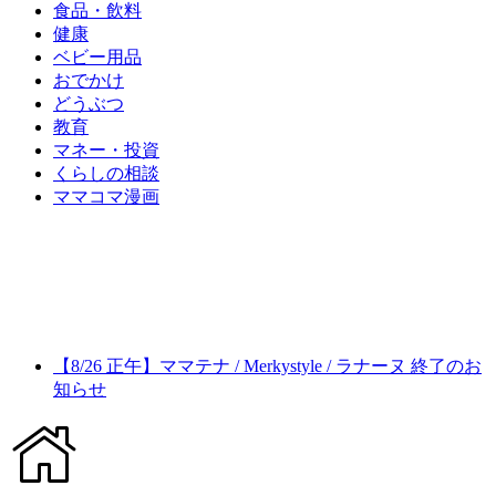
食品・飲料
健康
ベビー用品
おでかけ
どうぶつ
教育
マネー・投資
くらしの相談
ママコマ漫画
【8/26 正午】ママテナ / Merkystyle / ラナーヌ 終了のお
知らせ