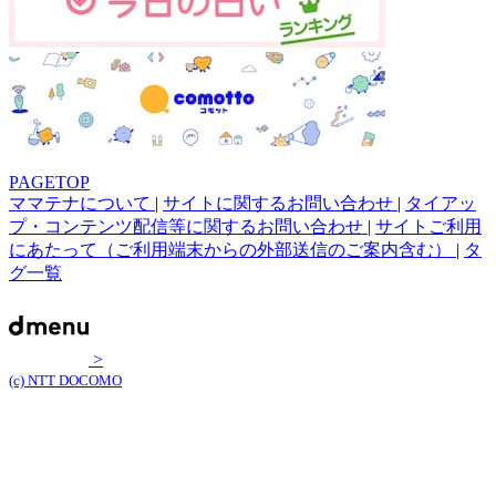
PAGETOP
ママテナについて
|
サイトに関するお問い合わせ
|
タイアッ
プ・コンテンツ配信等に関するお問い合わせ
|
サイトご利用
にあたって（ご利用端末からの外部送信のご案内含む）
|
タ
グ一覧
>
(c) NTT DOCOMO