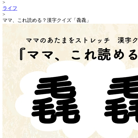
>
ライフ
>
ママ、これ読める？漢字クイズ「毳毳」