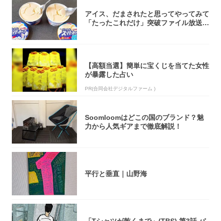
アイス、だまされたと思ってやってみて
「たったこれだけ」突破ファイル放送で
大注目！...
【高額当選】簡単に宝くじを当てた女性
が暴露した占い
PR(合同会社デジタルファーム )
Soomloomはどこの国のブランド？魅
力から人気ギアまで徹底解説！
平行と垂直｜山野海
「Tシャツが乾くまで」(TBS) 第3話 バ