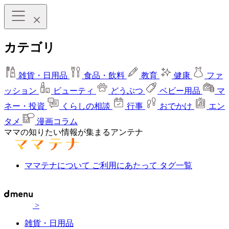
カテゴリ
雑貨・日用品
食品・飲料
教育
健康
ファ
ッション
ビューティ
どうぶつ
ベビー用品
マ
ネー・投資
くらしの相談
行事
おでかけ
エン
タメ
漫画コラム
ママの知りたい情報が集まるアンテナ
ママテナについて
ご利用にあたって
タグ一覧
>
雑貨・日用品