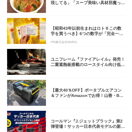
現してる」「スープ美味い具材邪魔って
くらい美...
【昭和43年以前生まれはロト６この数
字を買うべき】6つの数字が「完全一
致」する方...
PR(株式会社MURA)
ユニフレーム『ファイアレイル』発売！
二重遮熱板搭載のロースタイル向け低型
焚き火台
【最大40％OFF】ポータブルエアコン
＆ファンがAmazonでお得！山善・Bo
u...
コールマン『J.ジェットブラック』第2
弾登場！サッカー日本代表モデルの新作
5アイ...