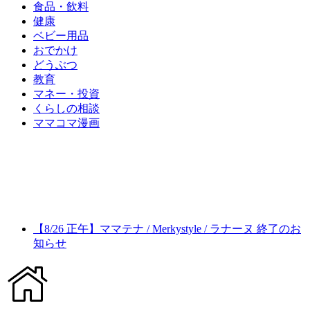
食品・飲料
健康
ベビー用品
おでかけ
どうぶつ
教育
マネー・投資
くらしの相談
ママコマ漫画
【8/26 正午】ママテナ / Merkystyle / ラナーヌ 終了のお
知らせ