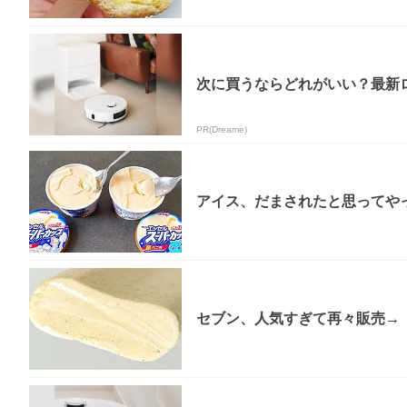
次に買うならどれがいい？最新
PR(Dreame)
アイス、だまされたと思ってやっ
セブン、人気すぎて再々販売→「