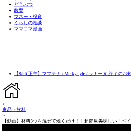
どうぶつ
教育
マネー・投資
くらしの相談
ママコマ漫画
【8/26 正午】ママテナ / Merkystyle / ラナーヌ 終了の
>
食品・飲料
>
【動画】材料3つを混ぜて焼くだけ！！超簡単美味しい「ベ