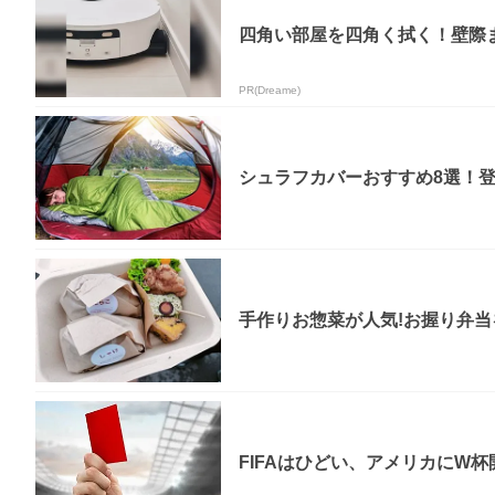
四角い部屋を四角く拭く！壁際
PR(Dreame)
シュラフカバーおすすめ8選！
手作りお惣菜が人気!お握り弁当を食
FIFAはひどい、アメリカにW杯