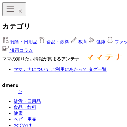
カテゴリ
雑貨・日用品
食品・飲料
教育
健康
ファ
漫画コラム
ママの知りたい情報が集まるアンテナ
ママテナについて
ご利用にあたって
タグ一覧
>
雑貨・日用品
食品・飲料
健康
ベビー用品
おでかけ