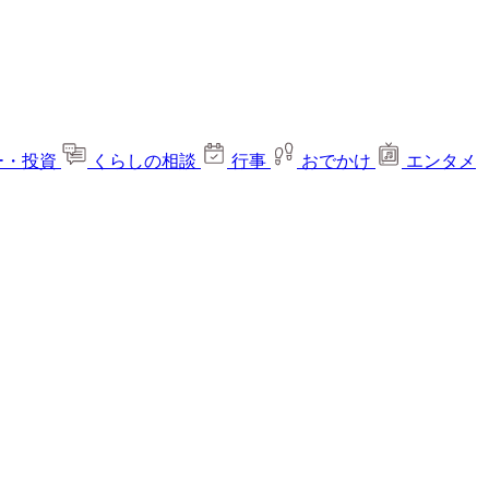
ー・投資
くらしの相談
行事
おでかけ
エンタメ