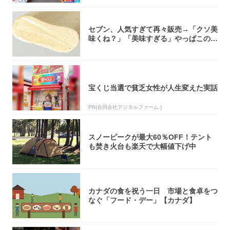
セブン、人気すぎて再々販売→「クソ美
味くね？」「美味すぎる」やっぱこのク
オリティ...
宝くじ当選で貧乏女性が人生変えた実話
PR(合同会社デジタルファーム )
スノーピークが最大60％OFF！テント
も焚き火台も楽天で大幅値下げ中
カナダの食を祝う一日 市場と食卓をつ
なぐ「フード・デー」【カナダ】