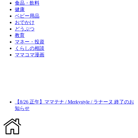
食品・飲料
健康
ベビー用品
おでかけ
どうぶつ
教育
マネー・投資
くらしの相談
ママコマ漫画
【8/26 正午】ママテナ / Merkystyle / ラナーヌ 終了のお
知らせ