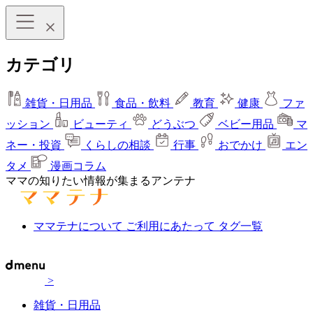
カテゴリ
雑貨・日用品
食品・飲料
教育
健康
ファ
ッション
ビューティ
どうぶつ
ベビー用品
マ
ネー・投資
くらしの相談
行事
おでかけ
エン
タメ
漫画コラム
ママの知りたい情報が集まるアンテナ
ママテナについて
ご利用にあたって
タグ一覧
>
雑貨・日用品