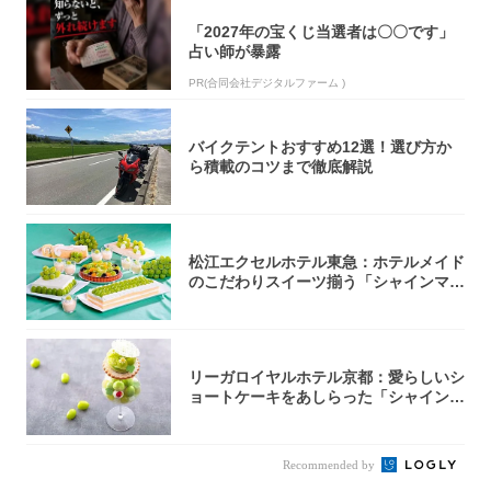
「2027年の宝くじ当選者は〇〇です」
占い師が暴露
PR(合同会社デジタルファーム )
バイクテントおすすめ12選！選び方か
ら積載のコツまで徹底解説
松江エクセルホテル東急：ホテルメイド
のこだわりスイーツ揃う「シャインマス
カットの...
リーガロイヤルホテル京都：愛らしいシ
ョートケーキをあしらった「シャインマ
スカット...
Recommended by