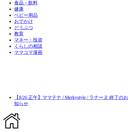
食品・飲料
健康
ベビー用品
おでかけ
どうぶつ
教育
マネー・投資
くらしの相談
ママコマ漫画
【8/26 正午】ママテナ / Merkystyle / ラナーヌ 終了のお
知らせ