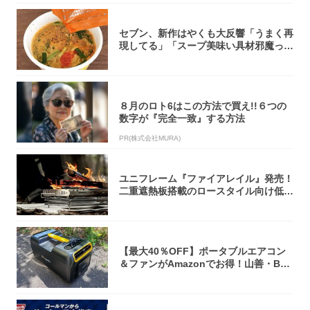
セブン、新作はやくも大反響「うまく再
現してる」「スープ美味い具材邪魔って
くらい美...
８月のロト6はこの方法で買え!!６つの
数字が『完全一致』する方法
PR(株式会社MURA)
ユニフレーム『ファイアレイル』発売！
二重遮熱板搭載のロースタイル向け低型
焚き火台
【最大40％OFF】ポータブルエアコン
＆ファンがAmazonでお得！山善・Bo
u...