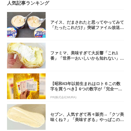
人気記事ランキング
アイス、だまされたと思ってやってみて
「たったこれだけ」突破ファイル放送で
大注目！...
ファミマ、美味すぎて大反響「これ1
番」「世界一おいしいかも知れない」
「飲めそう」
【昭和43年以前生まれはロト６この数
字を買うべき】6つの数字が「完全一
致」する方...
PR(株式会社MURA)
セブン、人気すぎて再々販売→「クソ美
味くね？」「美味すぎる」やっぱこのク
オリティ...