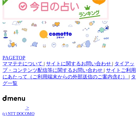
PAGETOP
ママテナについて
|
サイトに関するお問い合わせ
|
タイアッ
プ・コンテンツ配信等に関するお問い合わせ
|
サイトご利用
にあたって（ご利用端末からの外部送信のご案内含む）
|
タ
グ一覧
>
(c) NTT DOCOMO