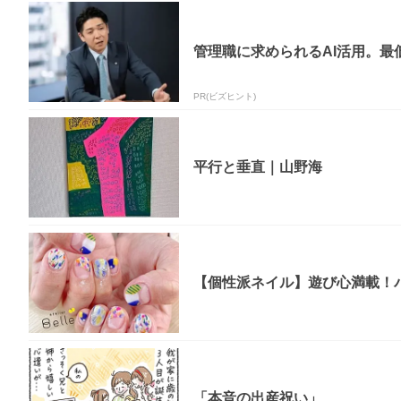
管理職に求められるAI活用。最
PR(ビズヒント)
平行と垂直｜山野海
【個性派ネイル】遊び心満載！
「本音の出産祝い」