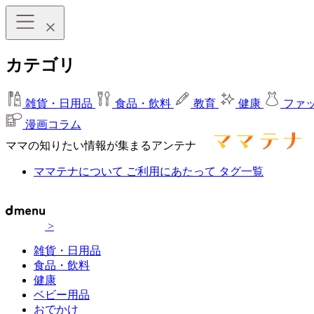
カテゴリ
雑貨・日用品
食品・飲料
教育
健康
ファ
漫画コラム
ママの知りたい情報が集まるアンテナ
ママテナについて
ご利用にあたって
タグ一覧
>
雑貨・日用品
食品・飲料
健康
ベビー用品
おでかけ