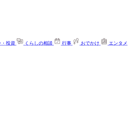
ー・投資
くらしの相談
行事
おでかけ
エンタメ