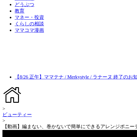
どうぶつ
教育
マネー・投資
くらしの相談
ママコマ漫画
【8/26 正午】ママテナ / Merkystyle / ラナーヌ 終了の
>
ビューティー
>
【動画】編まない、巻かないで簡単にできるアレンジポニー