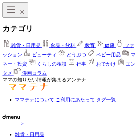
カテゴリ
雑貨・日用品
食品・飲料
教育
健康
ファ
ッション
ビューティ
どうぶつ
ベビー用品
マ
ネー・投資
くらしの相談
行事
おでかけ
エン
タメ
漫画コラム
ママの知りたい情報が集まるアンテナ
ママテナについて
ご利用にあたって
タグ一覧
>
雑貨・日用品