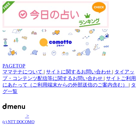
PAGETOP
ママテナについて
|
サイトに関するお問い合わせ
|
タイアッ
プ・コンテンツ配信等に関するお問い合わせ
|
サイトご利用
にあたって（ご利用端末からの外部送信のご案内含む）
|
タ
グ一覧
>
(c) NTT DOCOMO