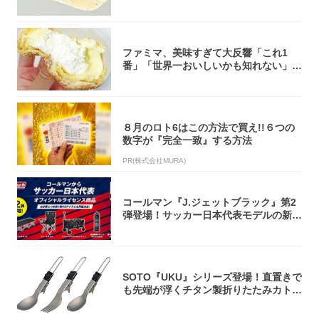
オリティ...
ファミマ、美味すぎて大反響「これ1
番」「世界一おいしいかも知れない」
「飲めそう」
８月のロト6はこの方法で買え!!６つの
数字が『完全一致』する方法
PR(株式会社MURA)
コールマン『J.ジェットブラック』第2
弾登場！サッカー日本代表モデルの新作
5アイ...
SOTO『UKU』シリーズ登場！直置きで
も先端が浮くチタン製折りたたみカトラ
リー