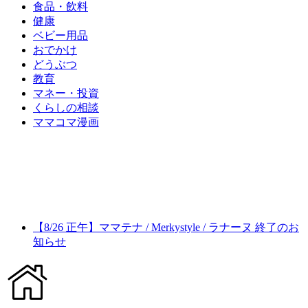
食品・飲料
健康
ベビー用品
おでかけ
どうぶつ
教育
マネー・投資
くらしの相談
ママコマ漫画
【8/26 正午】ママテナ / Merkystyle / ラナーヌ 終了のお
知らせ