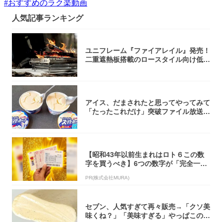
#
おすすめのラク楽動画
人気記事ランキング
ユニフレーム『ファイアレイル』発売！
二重遮熱板搭載のロースタイル向け低型
焚き火台
アイス、だまされたと思ってやってみて
「たったこれだけ」突破ファイル放送で
大注目！...
【昭和43年以前生まれはロト６この数
字を買うべき】6つの数字が「完全一
致」する方...
PR(株式会社MURA)
セブン、人気すぎて再々販売→「クソ美
味くね？」「美味すぎる」やっぱこのク