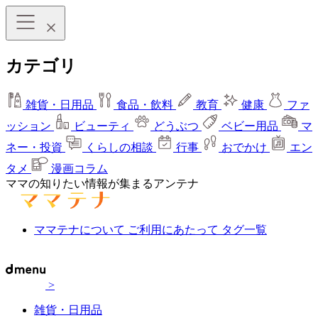
カテゴリ
雑貨・日用品
食品・飲料
教育
健康
ファ
ッション
ビューティ
どうぶつ
ベビー用品
マ
ネー・投資
くらしの相談
行事
おでかけ
エン
タメ
漫画コラム
ママの知りたい情報が集まるアンテナ
ママテナについて
ご利用にあたって
タグ一覧
>
雑貨・日用品