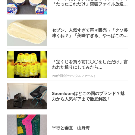
「たったこれだけ」突破ファイル放送で
大注目！...
セブン、人気すぎて再々販売→「クソ美
味くね？」「美味すぎる」やっぱこのク
オリティ...
「宝くじを買う前に〇〇をしただけ」言
われた通りにしてみたら…
PR(合同会社デジタルファーム )
Soomloomはどこの国のブランド？魅
力から人気ギアまで徹底解説！
平行と垂直｜山野海