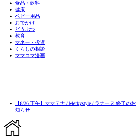
食品・飲料
健康
ベビー用品
おでかけ
どうぶつ
教育
マネー・投資
くらしの相談
ママコマ漫画
【8/26 正午】ママテナ / Merkystyle / ラナーヌ 終了のお
知らせ