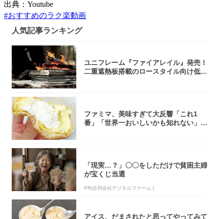
出典：Youtube
#
おすすめのラク楽動画
人気記事ランキング
ユニフレーム『ファイアレイル』発売！
二重遮熱板搭載のロースタイル向け低型
焚き火台
ファミマ、美味すぎて大反響「これ1
番」「世界一おいしいかも知れない」
「飲めそう」
「現実…？」〇〇をしただけで貧困主婦
が宝くじ当選
PR(合同会社デジタルファーム )
アイス、だまされたと思ってやってみて