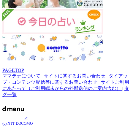
PAGETOP
ママテナについて
|
サイトに関するお問い合わせ
|
タイアッ
プ・コンテンツ配信等に関するお問い合わせ
|
サイトご利用
にあたって（ご利用端末からの外部送信のご案内含む）
|
タ
グ一覧
>
(c) NTT DOCOMO