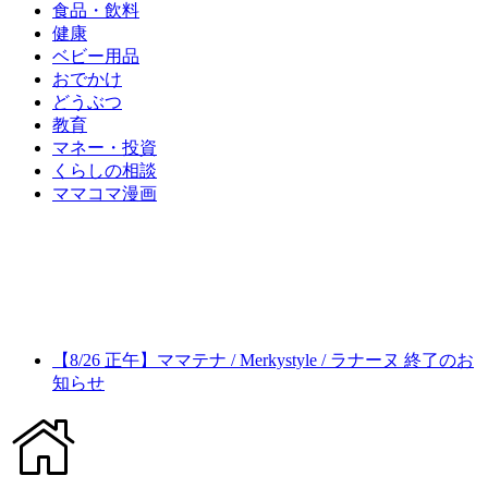
食品・飲料
健康
ベビー用品
おでかけ
どうぶつ
教育
マネー・投資
くらしの相談
ママコマ漫画
【8/26 正午】ママテナ / Merkystyle / ラナーヌ 終了のお
知らせ