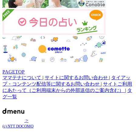
PAGETOP
ママテナについて
|
サイトに関するお問い合わせ
|
タイアッ
プ・コンテンツ配信等に関するお問い合わせ
|
サイトご利用
にあたって（ご利用端末からの外部送信のご案内含む）
|
タ
グ一覧
>
(c) NTT DOCOMO