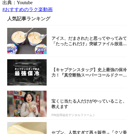
出典：Youtube
#
おすすめのラク楽動画
人気記事ランキング
アイス、だまされたと思ってやってみて
「たったこれだけ」突破ファイル放送で
大注目！...
【キャプテンスタッグ】史上最強の保冷
力！『真空断熱スーパーコールドクーラ
ーボック...
宝くじ当たる人だけがやっていること、
教えます
PR(合同会社デジタルファーム )
セブン、人気すぎて再々販売→「クソ美