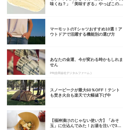
味くね？」「美味すぎる」やっぱこのク
オリティ...
マーモットのTシャツおすすめ10選！ア
ウトドアで活躍する機能別の選び方
あなたの金運、今が変わる時かもしれま
せん
PR(合同会社デジタルファーム )
スノーピークが最大60％OFF！テント
も焚き火台も楽天で大幅値下げ中
【福神漬けのじゃない使い方】「みそ
玉」に仕込んでみた！お湯を注いで30