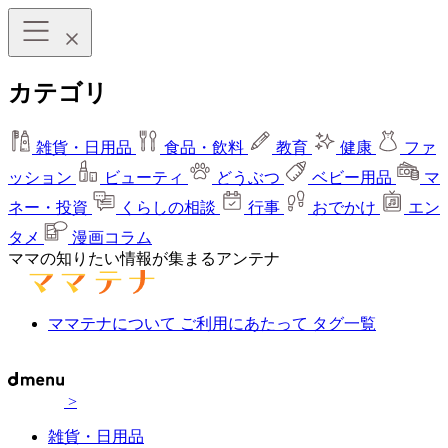
カテゴリ
雑貨・日用品
食品・飲料
教育
健康
ファ
ッション
ビューティ
どうぶつ
ベビー用品
マ
ネー・投資
くらしの相談
行事
おでかけ
エン
タメ
漫画コラム
ママの知りたい情報が集まるアンテナ
ママテナについて
ご利用にあたって
タグ一覧
>
雑貨・日用品