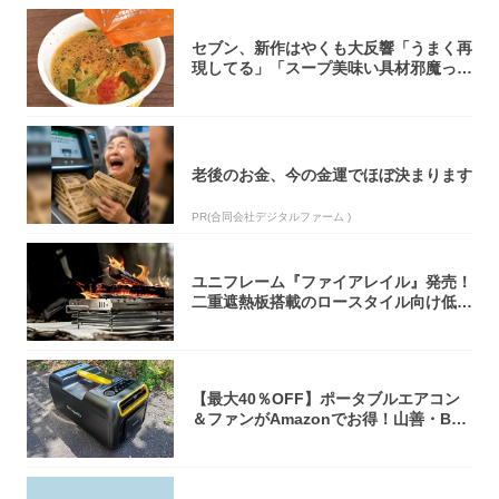
セブン、新作はやくも大反響「うまく再
現してる」「スープ美味い具材邪魔って
くらい美...
老後のお金、今の金運でほぼ決まります
PR(合同会社デジタルファーム )
ユニフレーム『ファイアレイル』発売！
二重遮熱板搭載のロースタイル向け低型
焚き火台
【最大40％OFF】ポータブルエアコン
＆ファンがAmazonでお得！山善・Bo
u...