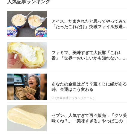
人気記事ランキング
アイス、だまされたと思ってやってみて
「たったこれだけ」突破ファイル放送で
大注目！...
ファミマ、美味すぎて大反響「これ1
番」「世界一おいしいかも知れない」
「飲めそう」
あなたの金運はどう？宝くじに縁がある
時、金運はこう変わる
PR(合同会社デジタルファーム )
セブン、人気すぎて再々販売→「クソ美
味くね？」「美味すぎる」やっぱこのク
オリティ...