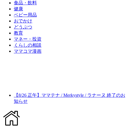
食品・飲料
健康
ベビー用品
おでかけ
どうぶつ
教育
マネー・投資
くらしの相談
ママコマ漫画
【8/26 正午】ママテナ / Merkystyle / ラナーヌ 終了のお
知らせ