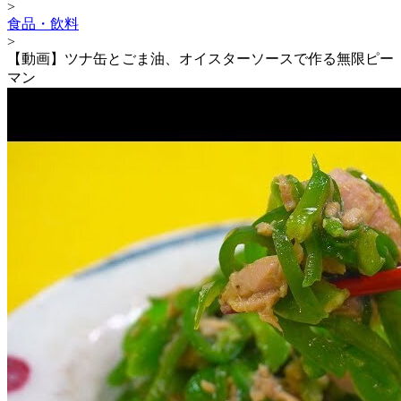
>
食品・飲料
>
【動画】ツナ缶とごま油、オイスターソースで作る無限ピー
マン