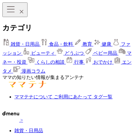
カテゴリ
雑貨・日用品
食品・飲料
教育
健康
ファ
ッション
ビューティ
どうぶつ
ベビー用品
マ
ネー・投資
くらしの相談
行事
おでかけ
エン
タメ
漫画コラム
ママの知りたい情報が集まるアンテナ
ママテナについて
ご利用にあたって
タグ一覧
>
雑貨・日用品