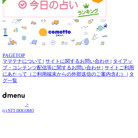
PAGETOP
ママテナについて
|
サイトに関するお問い合わせ
|
タイアッ
プ・コンテンツ配信等に関するお問い合わせ
|
サイトご利用
にあたって（ご利用端末からの外部送信のご案内含む）
|
タ
グ一覧
>
(c) NTT DOCOMO