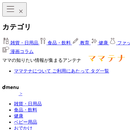
カテゴリ
雑貨・日用品
食品・飲料
教育
健康
ファ
漫画コラム
ママの知りたい情報が集まるアンテナ
ママテナについて
ご利用にあたって
タグ一覧
>
雑貨・日用品
食品・飲料
健康
ベビー用品
おでかけ