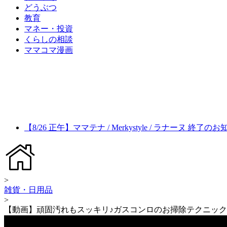
どうぶつ
教育
マネー・投資
くらしの相談
ママコマ漫画
【8/26 正午】ママテナ / Merkystyle / ラナーヌ 終了の
>
雑貨・日用品
>
【動画】頑固汚れもスッキリ♪ガスコンロのお掃除テクニック