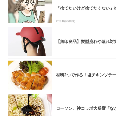
「捨てたいけど捨てたくない」
PR(UR都市機構)
【無印良品】髪型崩れや蒸れ対策
材料2つで作る！塩チキンソテ
ローソン、神コラボ大反響「なか