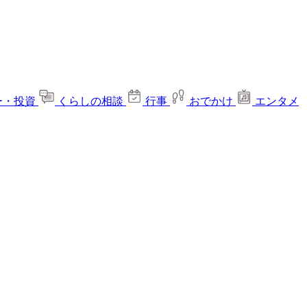
ー・投資
くらしの相談
行事
おでかけ
エンタメ