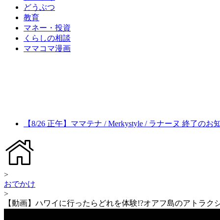
どうぶつ
教育
マネー・投資
くらしの相談
ママコマ漫画
【8/26 正午】ママテナ / Merkystyle / ラナーヌ 終了の
>
おでかけ
>
【動画】ハワイに行ったらどれを体験!?オアフ島のアトラク