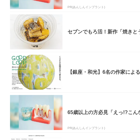
PR(あんしんインプラント)
セブンでもろ活！新作「焼きとう
【銀座・和光】6名の作家による原
65歳以上の方必見「えっ!?こん
PR(あんしんインプラント)