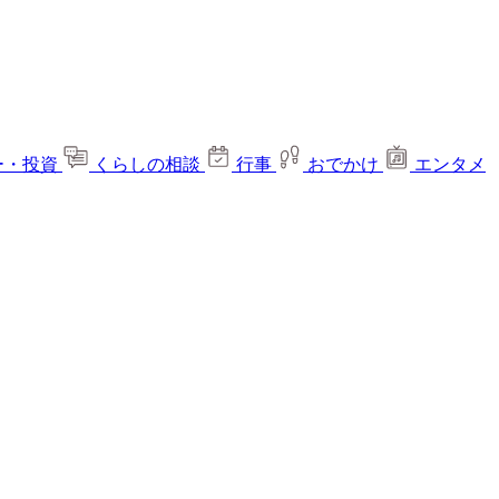
ー・投資
くらしの相談
行事
おでかけ
エンタメ