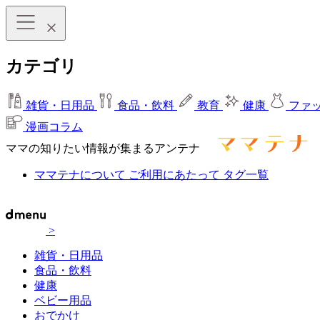
カテゴリ
雑貨・日用品
食品・飲料
教育
健康
ファ
漫画コラム
ママの知りたい情報が集まるアンテナ
ママテナについて
ご利用にあたって
タグ一覧
>
雑貨・日用品
食品・飲料
健康
ベビー用品
おでかけ