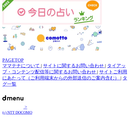
PAGETOP
ママテナについて
|
サイトに関するお問い合わせ
|
タイアッ
プ・コンテンツ配信等に関するお問い合わせ
|
サイトご利用
にあたって（ご利用端末からの外部送信のご案内含む）
|
タ
グ一覧
>
(c) NTT DOCOMO