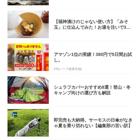
【福神漬けのじゃない使い方】「みそ
玉」に仕込んでみた！お湯を注いで30
秒で…朝の...
アマゾン1位の実績！380円で5日間お試
し。
PR(ハーブ健康本舗)
シュラフカバーおすすめ8選！登山・冬
キャンプ向けの選び方も解説
即完売も大納得。サーモスの日傘がなき
ゃ夏を乗り切れない【編集部の言い訳】