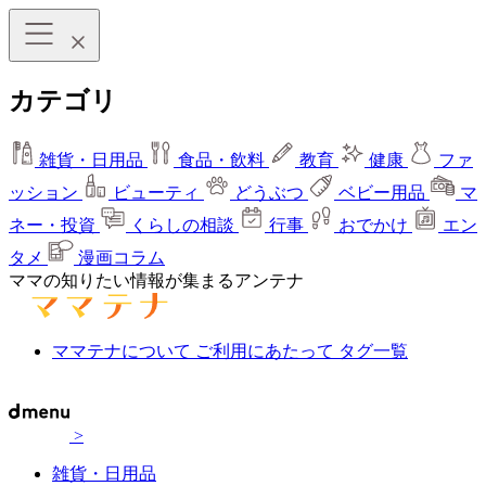
カテゴリ
雑貨・日用品
食品・飲料
教育
健康
ファ
ッション
ビューティ
どうぶつ
ベビー用品
マ
ネー・投資
くらしの相談
行事
おでかけ
エン
タメ
漫画コラム
ママの知りたい情報が集まるアンテナ
ママテナについて
ご利用にあたって
タグ一覧
>
雑貨・日用品