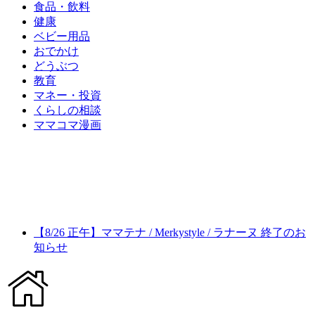
食品・飲料
健康
ベビー用品
おでかけ
どうぶつ
教育
マネー・投資
くらしの相談
ママコマ漫画
【8/26 正午】ママテナ / Merkystyle / ラナーヌ 終了のお
知らせ