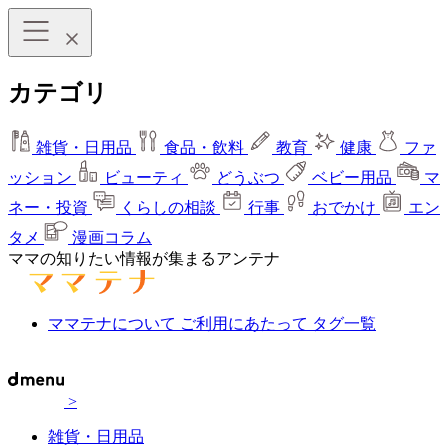
カテゴリ
雑貨・日用品
食品・飲料
教育
健康
ファ
ッション
ビューティ
どうぶつ
ベビー用品
マ
ネー・投資
くらしの相談
行事
おでかけ
エン
タメ
漫画コラム
ママの知りたい情報が集まるアンテナ
ママテナについて
ご利用にあたって
タグ一覧
>
雑貨・日用品