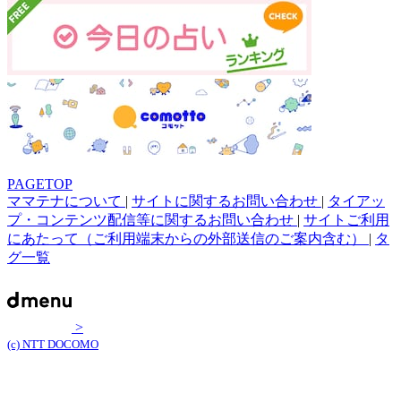
PAGETOP
ママテナについて
|
サイトに関するお問い合わせ
|
タイアッ
プ・コンテンツ配信等に関するお問い合わせ
|
サイトご利用
にあたって（ご利用端末からの外部送信のご案内含む）
|
タ
グ一覧
>
(c) NTT DOCOMO