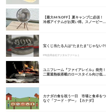
【最大44％OFF】夏キャンプに必須！
冷感アイテムがお買い得。スノーピー
ク・ロゴ...
宝くじ当たる人は“たまたま”じゃない?!
PR(合同会社デジタルファーム )
ユニフレーム『ファイアレイル』発売！
二重遮熱板搭載のロースタイル向け低型
焚き火台
カナダの食を祝う一日 市場と食卓をつ
なぐ「フード・デー」【カナダ】