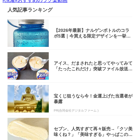
#
洗濯
#
おすすめのラク楽動画
人気記事ランキング
【2026年最新】ナルゲンボトルのコラ
ボ5選｜今買える限定デザインを一挙紹
介！
アイス、だまされたと思ってやってみて
「たったこれだけ」突破ファイル放送で
大注目！...
宝くじ狙うなら今！金運上げた当選者が
暴露
PR(合同会社デジタルファーム )
セブン、人気すぎて再々販売→「クソ美
味くね？」「美味すぎる」やっぱこのク
オリティ...