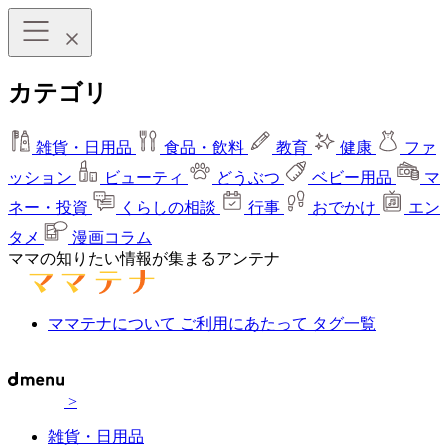
カテゴリ
雑貨・日用品
食品・飲料
教育
健康
ファ
ッション
ビューティ
どうぶつ
ベビー用品
マ
ネー・投資
くらしの相談
行事
おでかけ
エン
タメ
漫画コラム
ママの知りたい情報が集まるアンテナ
ママテナについて
ご利用にあたって
タグ一覧
>
雑貨・日用品