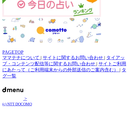
PAGETOP
ママテナについて
|
サイトに関するお問い合わせ
|
タイアッ
プ・コンテンツ配信等に関するお問い合わせ
|
サイトご利用
にあたって（ご利用端末からの外部送信のご案内含む）
|
タ
グ一覧
>
(c) NTT DOCOMO