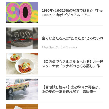
1990年代を315枚の写真で辿る☆『The
1990s 90年代ビジュアル・ア...
宝くじ当たる人は“たまたま”じゃない?!
PR(合同会社デジタルファーム )
【口内炎でもスルスル食べれる】お手軽
スタミナ食「ウナギのとろろ蒸し」作っ
てみた！...
【冒頭試し読み1】土砂降りの再会が、
あの夏の一瞬を連れ戻す｜吉田修一