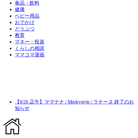
食品・飲料
健康
ベビー用品
おでかけ
どうぶつ
教育
マネー・投資
くらしの相談
ママコマ漫画
【8/26 正午】ママテナ / Merkystyle / ラナーヌ 終了のお
知らせ