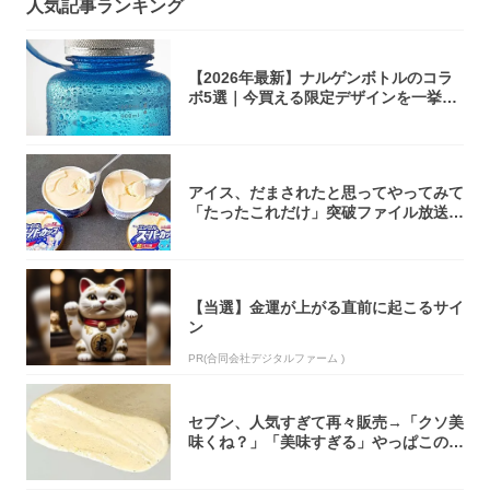
人気記事ランキング
【2026年最新】ナルゲンボトルのコラ
ボ5選｜今買える限定デザインを一挙紹
介！
アイス、だまされたと思ってやってみて
「たったこれだけ」突破ファイル放送で
大注目！...
【当選】金運が上がる直前に起こるサイ
ン
PR(合同会社デジタルファーム )
セブン、人気すぎて再々販売→「クソ美
味くね？」「美味すぎる」やっぱこのク
オリティ...