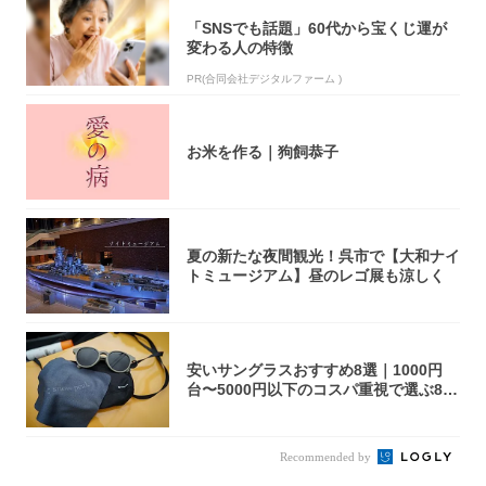
「SNSでも話題」60代から宝くじ運が
変わる人の特徴
PR(合同会社デジタルファーム )
お米を作る｜狗飼恭子
夏の新たな夜間観光！呉市で【大和ナイ
トミュージアム】昼のレゴ展も涼しく
安いサングラスおすすめ8選｜1000円
台〜5000円以下のコスパ重視で選ぶ8本
を...
Recommended by