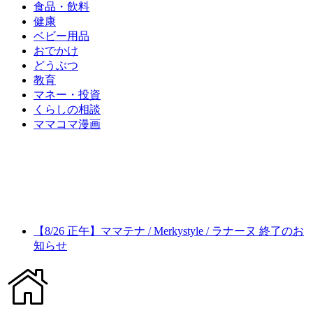
食品・飲料
健康
ベビー用品
おでかけ
どうぶつ
教育
マネー・投資
くらしの相談
ママコマ漫画
【8/26 正午】ママテナ / Merkystyle / ラナーヌ 終了のお
知らせ