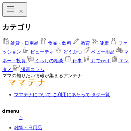
カテゴリ
雑貨・日用品
食品・飲料
教育
健康
ファ
ッション
ビューティ
どうぶつ
ベビー用品
マ
ネー・投資
くらしの相談
行事
おでかけ
エン
タメ
漫画コラム
ママの知りたい情報が集まるアンテナ
ママテナについて
ご利用にあたって
タグ一覧
>
雑貨・日用品