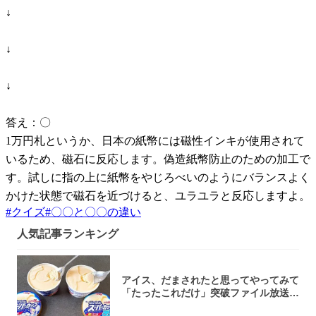
↓
↓
↓
答え：〇
1万円札というか、日本の紙幣には磁性インキが使用されて
いるため、磁石に反応します。偽造紙幣防止のための加工で
す。試しに指の上に紙幣をやじろべいのようにバランスよく
かけた状態で磁石を近づけると、ユラユラと反応しますよ。
#
クイズ
#
〇〇と〇〇の違い
人気記事ランキング
アイス、だまされたと思ってやってみて
「たったこれだけ」突破ファイル放送で
大注目！...