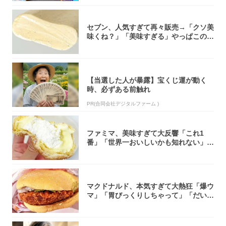
セブン、人気すぎて再々販売→「クソ美
味くね？」「美味すぎる」やっぱこのク
オリティ...
【当選した人が暴露】宝くじ運が動く
時、必ずある前触れ
PR(合同会社デジタルファーム )
ファミマ、美味すぎて大反響「これ1
番」「世界一おいしいかも知れない」
「飲めそう」
マクドナルド、本気すぎて大熱狂「爆ウ
マ」「胃びっくりしちゃって」「だいぶ
攻めてる...