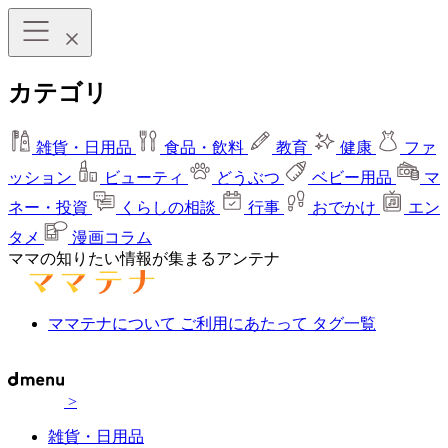
カテゴリ
雑貨・日用品
食品・飲料
教育
健康
ファ
ッション
ビューティ
どうぶつ
ベビー用品
マ
ネー・投資
くらしの相談
行事
おでかけ
エン
タメ
漫画コラム
ママの知りたい情報が集まるアンテナ
ママテナについて
ご利用にあたって
タグ一覧
>
雑貨・日用品