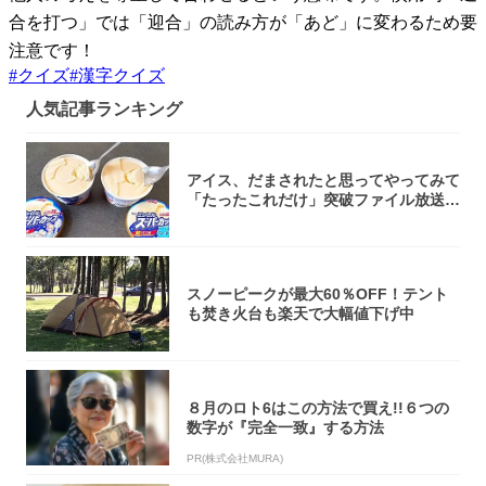
合を打つ」では「迎合」の読み方が「あど」に変わるため要
注意です！
#
クイズ
#
漢字クイズ
人気記事ランキング
アイス、だまされたと思ってやってみて
「たったこれだけ」突破ファイル放送で
大注目！...
スノーピークが最大60％OFF！テント
も焚き火台も楽天で大幅値下げ中
８月のロト6はこの方法で買え!!６つの
数字が『完全一致』する方法
PR(株式会社MURA)