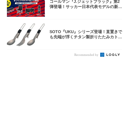
コールマン『J.ジェットブラック』第2
弾登場！サッカー日本代表モデルの新作
5アイ...
SOTO『UKU』シリーズ登場！直置きで
も先端が浮くチタン製折りたたみカトラ
リー
Recommended by