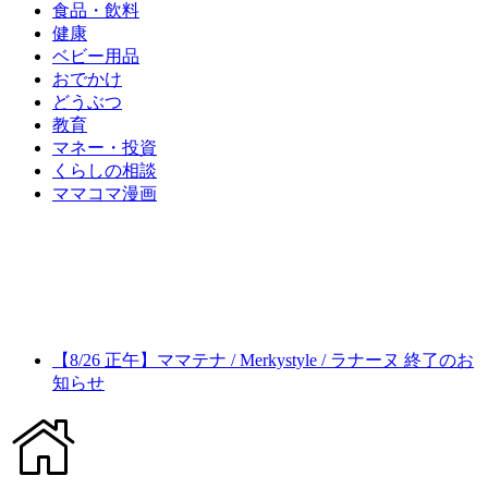
食品・飲料
健康
ベビー用品
おでかけ
どうぶつ
教育
マネー・投資
くらしの相談
ママコマ漫画
【8/26 正午】ママテナ / Merkystyle / ラナーヌ 終了のお
知らせ