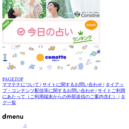
PAGETOP
ママテナについて
|
サイトに関するお問い合わせ
|
タイアッ
プ・コンテンツ配信等に関するお問い合わせ
|
サイトご利用
にあたって（ご利用端末からの外部送信のご案内含む）
|
タ
グ一覧
>