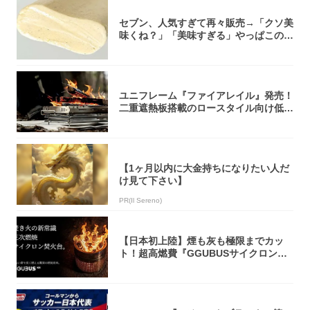
セブン、人気すぎて再々販売→「クソ美
味くね？」「美味すぎる」やっぱこのク
オリティ...
ユニフレーム『ファイアレイル』発売！
二重遮熱板搭載のロースタイル向け低型
焚き火台
【1ヶ月以内に大金持ちになりたい人だ
け見て下さい】
PR(Il Sereno)
【日本初上陸】煙も灰も極限までカッ
ト！超高燃費『GGUBUSサイクロン焚
火台』が...