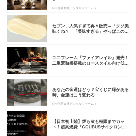
PR(合同会社デジタルファーム )
セブン、人気すぎて再々販売→「クソ美
味くね？」「美味すぎる」やっぱこのク
オリティ...
ユニフレーム『ファイアレイル』発売！
二重遮熱板搭載のロースタイル向け低型
焚き火台
あなたの金運はどう？宝くじに縁がある
時、金運はこう変わる
PR(合同会社デジタルファーム )
【日本初上陸】煙も灰も極限までカッ
ト！超高燃費『GGUBUSサイクロン焚
火台』が...