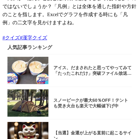
ではないでしょうか？「凡例」とは全体を通した指針や方針
のことを指します。Excelでグラフを作成する時にも「凡
例」の二文字を見かけますよね。
#
クイズ
#
漢字クイズ
人気記事ランキング
アイス、だまされたと思ってやってみて
「たったこれだけ」突破ファイル放送で
大注目！...
スノーピークが最大60％OFF！テント
も焚き火台も楽天で大幅値下げ中
【当選】金運が上がる直前に起こるサイ
ン