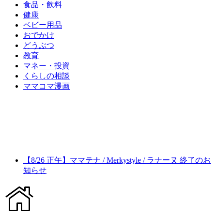
食品・飲料
健康
ベビー用品
おでかけ
どうぶつ
教育
マネー・投資
くらしの相談
ママコマ漫画
【8/26 正午】ママテナ / Merkystyle / ラナーヌ 終了のお
知らせ