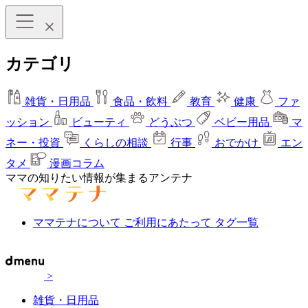
カテゴリ
雑貨・日用品
食品・飲料
教育
健康
ファ
ッション
ビューティ
どうぶつ
ベビー用品
マ
ネー・投資
くらしの相談
行事
おでかけ
エン
タメ
漫画コラム
ママの知りたい情報が集まるアンテナ
ママテナについて
ご利用にあたって
タグ一覧
>
雑貨・日用品