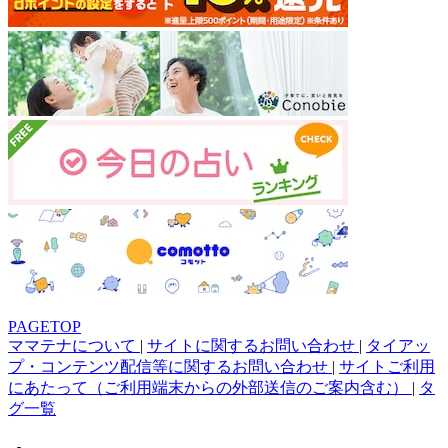
PAGETOP
ママテナについて
|
サイトに関するお問い合わせ
|
タイアッ
プ・コンテンツ配信等に関するお問い合わせ
|
サイトご利用
にあたって（ご利用端末からの外部送信のご案内含む）
|
タ
グ一覧