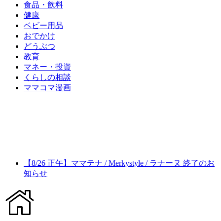
食品・飲料
健康
ベビー用品
おでかけ
どうぶつ
教育
マネー・投資
くらしの相談
ママコマ漫画
【8/26 正午】ママテナ / Merkystyle / ラナーヌ 終了のお
知らせ