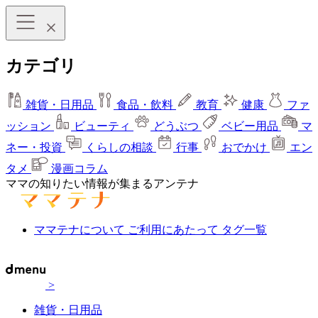
カテゴリ
雑貨・日用品
食品・飲料
教育
健康
ファ
ッション
ビューティ
どうぶつ
ベビー用品
マ
ネー・投資
くらしの相談
行事
おでかけ
エン
タメ
漫画コラム
ママの知りたい情報が集まるアンテナ
ママテナについて
ご利用にあたって
タグ一覧
>
雑貨・日用品