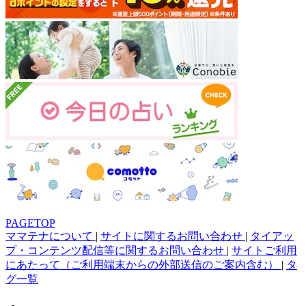
PAGETOP
ママテナについて
|
サイトに関するお問い合わせ
|
タイアッ
プ・コンテンツ配信等に関するお問い合わせ
|
サイトご利用
にあたって（ご利用端末からの外部送信のご案内含む）
|
タ
グ一覧