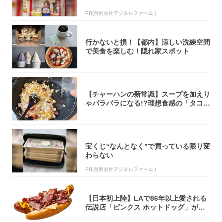
PR(合同会社デジタルファーム )
行かないと損！【都内】涼しい洗練空間
で美食を楽しむ！隠れ家スポット
【チャーハンの新常識】スープを加えり
ゃパラパラになる!?理想食感の「タコチ
ャーハ...
宝くじ“なんとなく”で買っている限り変
わらない
PR(合同会社デジタルファーム )
【日本初上陸】LAで86年以上愛される
伝説店「ピンクス ホットドッグ」が年
内に東...