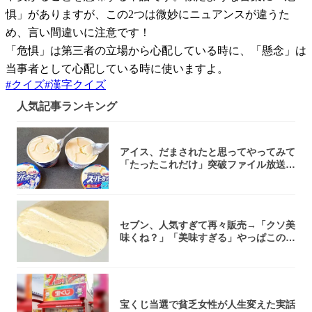
惧」がありますが、この2つは微妙にニュアンスが違うた
め、言い間違いに注意です！
「危惧」は第三者の立場から心配している時に、「懸念」は
当事者として心配している時に使いますよ。
#
クイズ
#
漢字クイズ
人気記事ランキング
アイス、だまされたと思ってやってみて
「たったこれだけ」突破ファイル放送で
大注目！...
セブン、人気すぎて再々販売→「クソ美
味くね？」「美味すぎる」やっぱこのク
オリティ...
宝くじ当選で貧乏女性が人生変えた実話