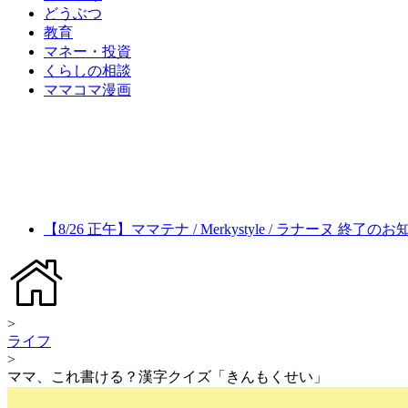
どうぶつ
教育
マネー・投資
くらしの相談
ママコマ漫画
【8/26 正午】ママテナ / Merkystyle / ラナーヌ 終了の
>
ライフ
>
ママ、これ書ける？漢字クイズ「きんもくせい」