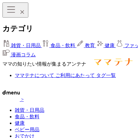
カテゴリ
雑貨・日用品
食品・飲料
教育
健康
ファ
漫画コラム
ママの知りたい情報が集まるアンテナ
ママテナについて
ご利用にあたって
タグ一覧
>
雑貨・日用品
食品・飲料
健康
ベビー用品
おでかけ