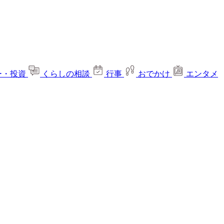
ー・投資
くらしの相談
行事
おでかけ
エンタメ