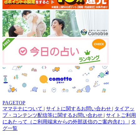
PAGETOP
ママテナについて
|
サイトに関するお問い合わせ
|
タイアッ
プ・コンテンツ配信等に関するお問い合わせ
|
サイトご利用
にあたって（ご利用端末からの外部送信のご案内含む）
|
タ
グ一覧