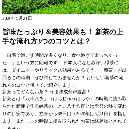
2020年5月21日
旨味たっぷり＆美容効果も！ 新茶の上
手な淹れ方3つのコツとは？
「自宅で過ごす時間が多くなり、食べ過ぎて太っちゃっ
た…」という方に朗報です！ 日本人になじみ深い緑茶に
は、ダイエットやリラックス効果があるそう。「新茶」が出
回るこの時期、ぜひ試してみませんか？ おいしい新茶の淹
れ方のコツと併せてご紹介します。
新茶ってどんなお茶？ うま味成分が豊富！
新茶とは「八十八夜」（はちじゅうはちや）の時期に摘み取
られた新芽で作る緑茶のこと。八十八夜とは季節の移り変わ
りの目安であり、立春から88日目（2020年は5月1日）を指し
ます。また、この時期に摘み取られたお茶は縁起物とされて
いるそう。