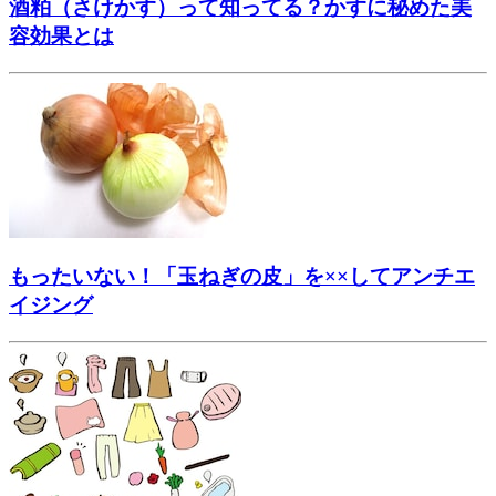
酒粕（さけかす）って知ってる？かすに秘めた美
容効果とは
もったいない！「玉ねぎの皮」を××してアンチエ
イジング