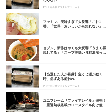
PR(合同会社デジタルファーム )
ファミマ、美味すぎて大反響「これ1
番」「世界一おいしいかも知れない」
「飲めそう」
セブン、新作はやくも大反響「うまく再
現してる」「スープ美味い具材邪魔って
くらい美...
【当選した人が暴露】宝くじ運が動く
時、必ずある前触れ
PR(合同会社デジタルファーム )
ユニフレーム『ファイアレイル』発売！
二重遮熱板搭載のロースタイル向け低型
焚き火台