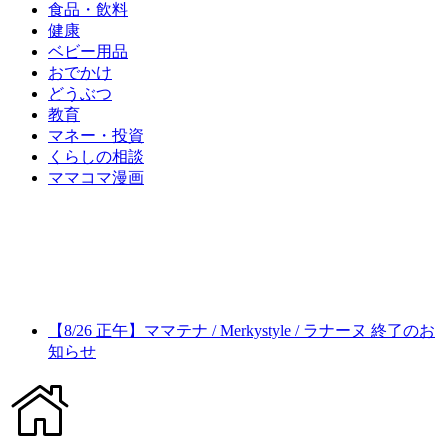
食品・飲料
健康
ベビー用品
おでかけ
どうぶつ
教育
マネー・投資
くらしの相談
ママコマ漫画
【8/26 正午】ママテナ / Merkystyle / ラナーヌ 終了のお
知らせ