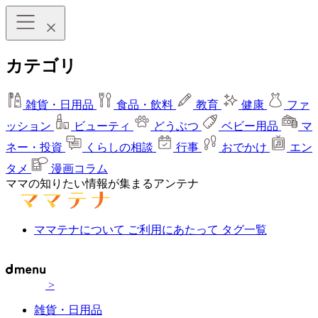
カテゴリ
雑貨・日用品
食品・飲料
教育
健康
ファ
ッション
ビューティ
どうぶつ
ベビー用品
マ
ネー・投資
くらしの相談
行事
おでかけ
エン
タメ
漫画コラム
ママの知りたい情報が集まるアンテナ
ママテナについて
ご利用にあたって
タグ一覧
>
雑貨・日用品