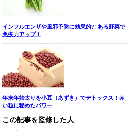
インフルエンザや風邪予防に効果的?! ある野菜で
免疫力アップ！
年末年始太りを小豆（あずき）でデトックス！赤
い粒に秘めたパワー
この記事を監修した人