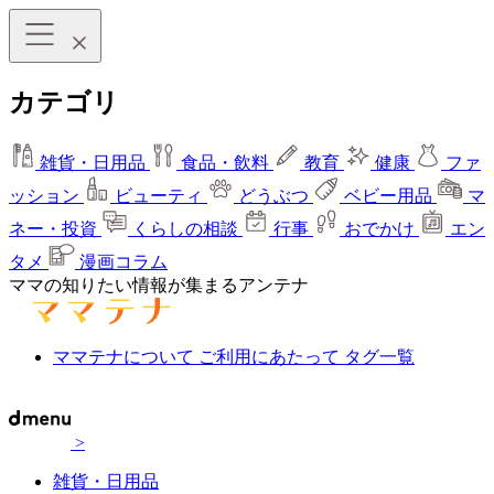
カテゴリ
雑貨・日用品
食品・飲料
教育
健康
ファ
ッション
ビューティ
どうぶつ
ベビー用品
マ
ネー・投資
くらしの相談
行事
おでかけ
エン
タメ
漫画コラム
ママの知りたい情報が集まるアンテナ
ママテナについて
ご利用にあたって
タグ一覧
>
雑貨・日用品