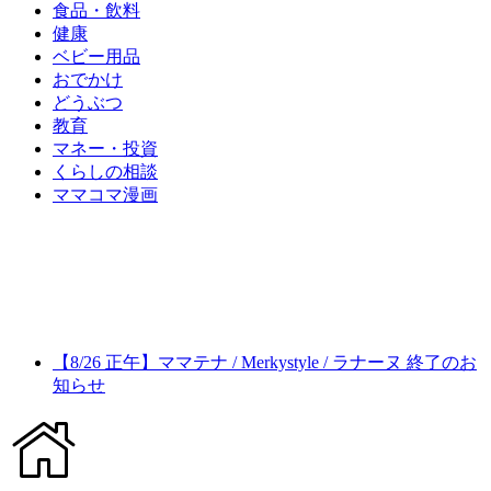
食品・飲料
健康
ベビー用品
おでかけ
どうぶつ
教育
マネー・投資
くらしの相談
ママコマ漫画
【8/26 正午】ママテナ / Merkystyle / ラナーヌ 終了のお
知らせ