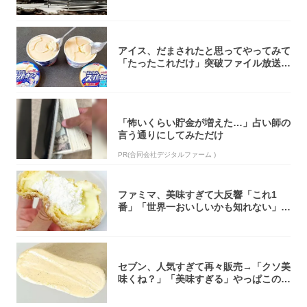
焚き火台
アイス、だまされたと思ってやってみて
「たったこれだけ」突破ファイル放送で
大注目！...
「怖いくらい貯金が増えた…」占い師の
言う通りにしてみただけ
PR(合同会社デジタルファーム )
ファミマ、美味すぎて大反響「これ1
番」「世界一おいしいかも知れない」
「飲めそう」
セブン、人気すぎて再々販売→「クソ美
味くね？」「美味すぎる」やっぱこのク
オリティ...