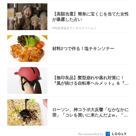
【高額当選】簡単に宝くじを当てた女性
が暴露した占い
PR(合同会社デジタルファーム )
材料2つで作る！塩チキンソテー
【無印良品】髪型崩れや蒸れ対策に！
『風が抜ける自転車ヘルメット』＆『2
0型自転車...
ローソン、神コラボ大反響「なかなかに
罪」「コレを買いに来たんだよw」「３
件まわっ...
Recommended by